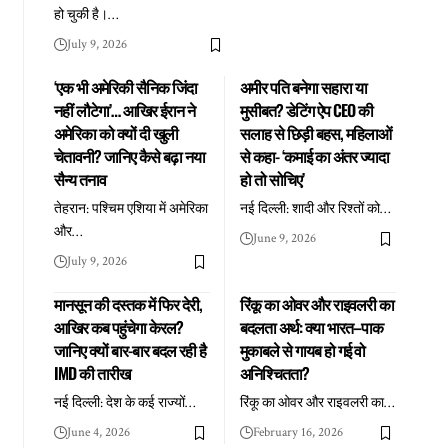
हो चुकी है।
…
July 9, 2026
‘एक भी अमेरिकी सैनिक जिंदा
अमीर पति बनेगा सहारा या
नहीं लौटेगा’… आखिर ईरान ने
मुसीबत? डेटिंग ऐप CEO की
अमेरिका को क्यों दी खुली
सलाह से छिड़ी बहस, महिलाओं
चेतावनी? जानिए कैसे बढ़ा नया
से कहा- ‘कमाई का अंतर ज्यादा
सैन्य तनाव
हो तो सोचिए’
तेहरान: पश्चिम एशिया में अमेरिका
नई दिल्ली: शादी और रिश्तों को
…
और
…
June 9, 2026
July 9, 2026
मानसून की दस्तक में फिर देरी,
रिंकू का ओवर और राइवलरी का
आखिर कब पहुंचेगा केरल?
बदलता अर्थ: क्या भारत–पाक
जानिए क्यों बार-बार बदल रही है
मुकाबले से गायब हो गई वो
IMD की तारीख
अनिश्चितता?
नई दिल्ली: देश के कई राज्यों
…
रिंकू का ओवर और राइवलरी का
…
June 4, 2026
February 16, 2026