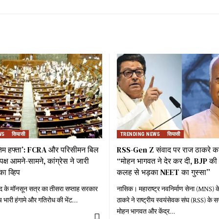
WS
सियासी
TRENDING NEWS
सियासी
तिम हफ्ता’: FCRA और परिसीमन बिल
RSS-Gen Z संवाद पर राज ठाकरे का
्ष आमने-सामने, कांग्रेस ने जारी
“मोहन भागवत ने देर कर दी, BJP की 
का व्हिप
कलह से भड़का NEET का गुस्सा”
द के मॉनसून सत्र का तीसरा सप्ताह सरकार
नासिक। महाराष्ट्र नवनिर्माण सेना (MNS) के
च भारी हंगामे और गतिरोध की भेंट
…
ठाकरे ने राष्ट्रीय स्वयंसेवक संघ (RSS) क
मोहन भागवत और केंद्र
…