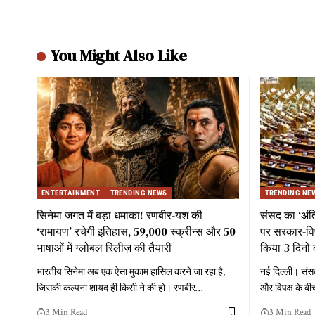
You Might Also Like
ENTERTAINMENT
TRENDING NEWS
TRENDING NE
सिनेमा जगत में बड़ा धमाका! रणबीर-यश की
संसद का ‘अं
‘रामायण’ रचेगी इतिहास, 59,000 स्क्रीन्स और 50
पर सरकार-विपक
भाषाओं में ग्लोबल रिलीज़ की तैयारी
किया 3 दिनों 
भारतीय सिनेमा अब एक ऐसा मुकाम हासिल करने जा रहा है,
नई दिल्ली। संस
जिसकी कल्पना शायद ही किसी ने की हो। रणबीर
…
और विपक्ष के बी
3 Min Read
3 Min Read