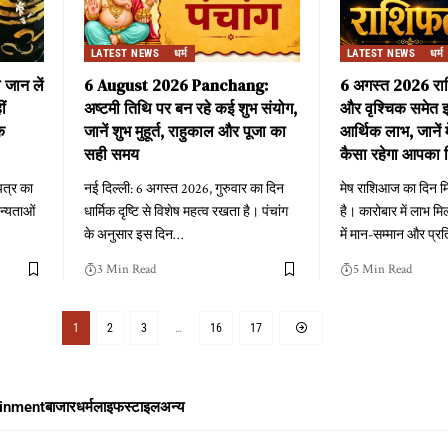
LATEST NEWS
धर्म
LATEST NEWS
धर्म
 जान लें
6 August 2026 Panchang:
6 अगस्त 2026 राश
ीं
अष्टमी तिथि पर बन रहे कई शुभ संयोग,
और वृश्चिक समेत इ
क
जानें शुभ मुहूर्त, राहुकाल और पूजा का
आर्थिक लाभ, जानें 
सही समय
कैसा रहेगा आपका 
पत्र का
नई दिल्ली: 6 अगस्त 2026, गुरुवार का दिन
मेष राशिआज का दिन मि
ान्यताओं
धार्मिक दृष्टि से विशेष महत्व रखता है। पंचांग
है। कारोबार में लाभ मि
के अनुसार इस दिन
…
में मान-सम्मान और प्रति
3 Min Read
5 Min Read
1
2
3
…
16
17
ainment
बाजार
धर्म
लाइफस्टाइल
अन्य