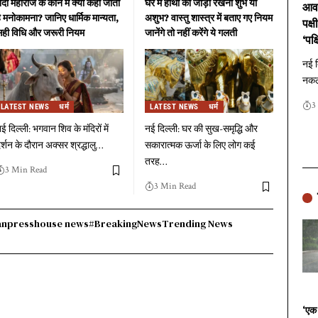
ंदी महाराज के कान में क्यों कही जाती
घर में हाथी का जोड़ा रखना शुभ या
आवा
ै मनोकामना? जानिए धार्मिक मान्यता,
अशुभ? वास्तु शास्त्र में बताए गए नियम
पक्
ही विधि और जरूरी नियम
जानेंगे तो नहीं करेंगे ये गलती
‘पक्
नई द
नकल 
3
LATEST NEWS
धर्म
LATEST NEWS
धर्म
ई दिल्ली: भगवान शिव के मंदिरों में
नई दिल्ली: घर की सुख-समृद्धि और
र्शन के दौरान अक्सर श्रद्धालु
…
सकारात्मक ऊर्जा के लिए लोग कई
तरह
…
3 Min Read
3 Min Read
anpresshouse news
#BreakingNews
Trending News
‘एक 