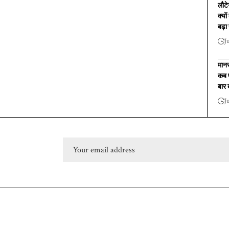
लौट
क्यो
बढ़ा
J
मानस
कब प
बार
J