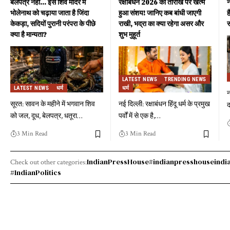
बेलपत्र नहीं… इस शिव मंदिर में
रक्षाबंधन 2026 की तारीख पर खत्म
न
भोलेनाथ को चढ़ाया जाता है जिंदा
हुआ संशय! जानिए कब बांधी जाएगी
ह
केकड़ा, सदियों पुरानी परंपरा के पीछे
राखी, भद्रा का क्या रहेगा असर और
स
क्या है मान्यता?
शुभ मुहूर्त
LATEST NEWS
TRENDING NEWS
LATEST NEWS
धर्म
धर्म
न
सूरत: सावन के महीने में भगवान शिव
नई दिल्ली: रक्षाबंधन हिंदू धर्म के प्रमुख
द
को जल, दूध, बेलपत्र, धतूरा
…
पर्वों में से एक है,
…
3 Min Read
3 Min Read
IndianPressHouse
#indianpresshouse
indi
Check out other categories:
#IndianPolitics