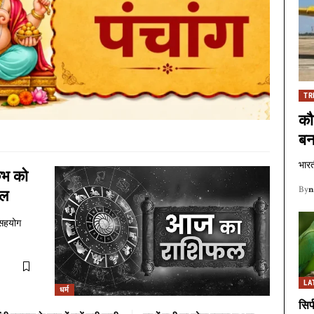
TR
कौ
बन
भारत
ंभ को
By
n
फल
ा सहयोग
LA
धर्म
सिर्