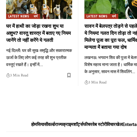
LATEST NEWS
धर्म
LATEST NEWS
धर्म
घर में हाथी का जोड़ा रखना शुभ या
सावन में बेलपत्र तोड़ने से पहले
अशुभ? वास्तु शास्त्र में बताए गए नियम
ये नियम! गलत दिन तोड़ा तो नह
जानेंगे तो नहीं करेंगे ये गलती
मिलेगा पूजा का पूरा फल, धार्मि
मान्यता में बताया गया दोष
नई दिल्ली: घर की सुख-समृद्धि और सकारात्मक
ऊर्जा के लिए लोग कई तरह की शुभ प्रतीक
लखनऊ: भगवान शिव की पूजा में बेल
वस्तुएं रखते हैं। इन्हीं में
…
विशेष महत्व माना जाता है। धार्मिक म
के अनुसार, सावन मास में शिवलिंग
…
3 Min Read
3 Min Read
होम
सियासी
वर्ल्ड
राज्य
क्राइम
शॉर्ट्स
फीचर
वेब स्टोरी
विचार
खेल
Entert