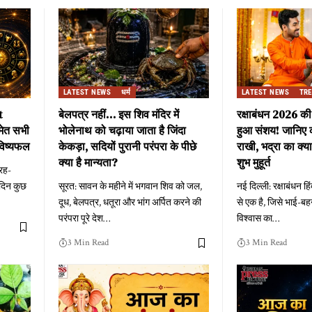
LATEST NEWS
धर्म
LATEST NEWS
TR
t
बेलपत्र नहीं… इस शिव मंदिर में
रक्षाबंधन 2026 की
मेत सभी
भोलेनाथ को चढ़ाया जाता है जिंदा
हुआ संशय! जानिए 
विष्यफल
केकड़ा, सदियों पुरानी परंपरा के पीछे
राखी, भद्रा का क्
क्या है मान्यता?
शुभ मुहूर्त
रह-
 दिन कुछ
सूरत: सावन के महीने में भगवान शिव को जल,
नई दिल्ली: रक्षाबंधन हिंदू 
दूध, बेलपत्र, धतूरा और भांग अर्पित करने की
से एक है, जिसे भाई-ब
परंपरा पूरे देश
…
विश्वास का
…
3 Min Read
3 Min Read