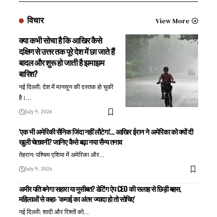
विचार
View More
क्या कभी सोचा है कि आखिर कैसे
दक्षिण से उत्तर तक पूरे देश में छा जाते हैं
बादल और शुरू हो जाती है झमाझम
बारिश?
नई दिल्ली: देश में मानसून की दस्तक हो चुकी
है।
…
July 9, 2026
‘एक भी अमेरिकी सैनिक जिंदा नहीं लौटेगा’… आखिर ईरान ने अमेरिका को क्यों दी
खुली चेतावनी? जानिए कैसे बढ़ा नया सैन्य तनाव
तेहरान: पश्चिम एशिया में अमेरिका और
…
July 9, 2026
अमीर पति बनेगा सहारा या मुसीबत? डेटिंग ऐप CEO की सलाह से छिड़ी बहस,
महिलाओं से कहा- ‘कमाई का अंतर ज्यादा हो तो सोचिए’
नई दिल्ली: शादी और रिश्तों को
…