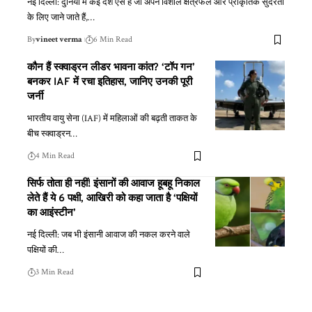
नई दिल्ली: दुनिया में कई देश ऐसे हैं जो अपने विशाल क्षेत्रफल और प्राकृतिक सुंदरता
के लिए जाने जाते हैं,
…
By
vineet verma
6 Min Read
कौन हैं स्क्वाड्रन लीडर भावना कांत? ‘टॉप गन’
बनकर IAF में रचा इतिहास, जानिए उनकी पूरी
जर्नी
भारतीय वायु सेना (IAF) में महिलाओं की बढ़ती ताकत के
बीच स्क्वाड्रन
…
4 Min Read
सिर्फ तोता ही नहीं! इंसानों की आवाज हूबहू निकाल
लेते हैं ये 6 पक्षी, आखिरी को कहा जाता है ‘पक्षियों
का आइंस्टीन’
नई दिल्ली: जब भी इंसानी आवाज की नकल करने वाले
पक्षियों की
…
3 Min Read