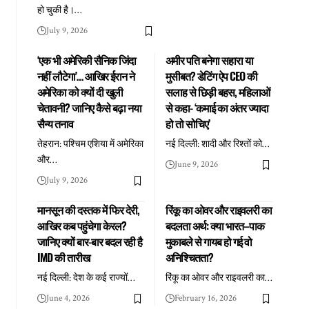
हो चुकी है।
…
July 9, 2026
‘एक भी अमेरिकी सैनिक जिंदा
अमीर पति बनेगा सहारा या
नहीं लौटेगा’… आखिर ईरान ने
मुसीबत? डेटिंग ऐप CEO की
अमेरिका को क्यों दी खुली
सलाह से छिड़ी बहस, महिलाओं
चेतावनी? जानिए कैसे बढ़ा नया
से कहा- ‘कमाई का अंतर ज्यादा
सैन्य तनाव
हो तो सोचिए’
तेहरान: पश्चिम एशिया में अमेरिका
नई दिल्ली: शादी और रिश्तों को
…
और
…
June 9, 2026
July 9, 2026
मानसून की दस्तक में फिर देरी,
रिंकू का ओवर और राइवलरी का
आखिर कब पहुंचेगा केरल?
बदलता अर्थ: क्या भारत–पाक
जानिए क्यों बार-बार बदल रही है
मुकाबले से गायब हो गई वो
IMD की तारीख
अनिश्चितता?
नई दिल्ली: देश के कई राज्यों
…
रिंकू का ओवर और राइवलरी का
…
June 4, 2026
February 16, 2026