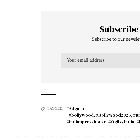
Subscribe
Subscribe to our newslet
#Adguru
TAGGED:
,
#bollywood
,
#Bollywood2025
,
#B
#indianpresshouse
,
#OgilvyIndia
,
#