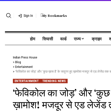
My Bookmarks
Sign In
होम
सियासी
वर्ल्ड
राज्य
क्राइम
श
Indian Press House
>
Blog
>
Entertainment
>
‘फेविकोल का जोड़’ और ‘कुछ ख़ास है’ के जादूगर हुए ख़ामोश! मजदूर से एड लेजेंड तक का
ENTERTAINMENT
TRENDING NEWS
‘फेविकोल का जोड़’ और ‘कुछ ख
ख़ामोश! मजदूर से एड लेजेंड तक