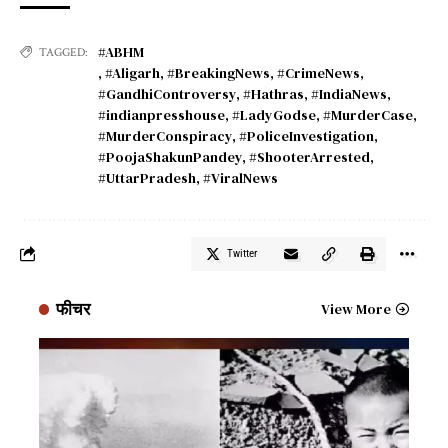
#ABHM
TAGGED:
,
#Aligarh
,
#BreakingNews
,
#CrimeNews
,
#GandhiControversy
,
#Hathras
,
#IndiaNews
,
#indianpresshouse
,
#LadyGodse
,
#MurderCase
,
#MurderConspiracy
,
#PoliceInvestigation
,
#PoojaShakunPandey
,
#ShooterArrested
,
#UttarPradesh
,
#ViralNews
Twitter
फीचर
View More