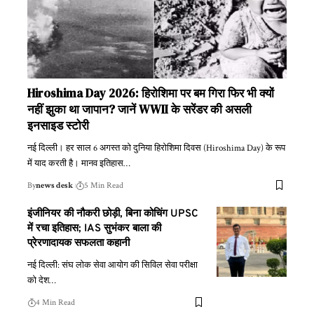
Hiroshima Day 2026: हिरोशिमा पर बम गिरा फिर भी क्यों
नहीं झुका था जापान? जानें WWII के सरेंडर की असली
इनसाइड स्टोरी
नई दिल्ली। हर साल 6 अगस्त को दुनिया हिरोशिमा दिवस (Hiroshima Day) के रूप
में याद करती है। मानव इतिहास
…
By
news desk
5 Min Read
इंजीनियर की नौकरी छोड़ी, बिना कोचिंग UPSC
में रचा इतिहास; IAS सुभंकर बाला की
प्रेरणादायक सफलता कहानी
नई दिल्ली: संघ लोक सेवा आयोग की सिविल सेवा परीक्षा
को देश
…
4 Min Read