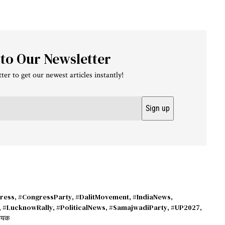
 to Our Newsletter
ter to get our newest articles instantly!
ress
,
#CongressParty
,
#DalitMovement
,
#IndiaNews
,
,
#LucknowRally
,
#PoliticalNews
,
#SamajwadiParty
,
#UP2027
,
ायक