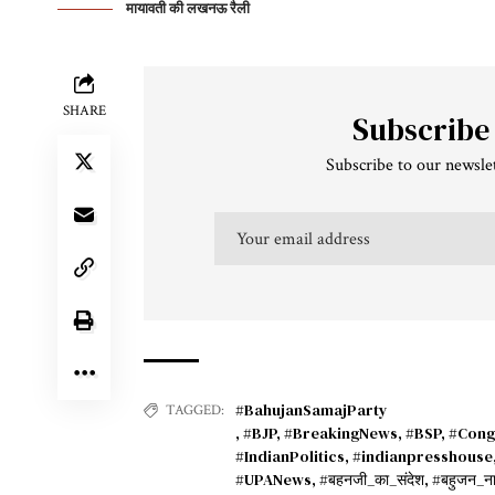
मायावती की लखनऊ रैली
SHARE
Subscribe
Subscribe to our newslet
#BahujanSamajParty
TAGGED:
,
#BJP
,
#BreakingNews
,
#BSP
,
#Cong
#IndianPolitics
,
#indianpresshouse
#UPANews
,
#बहनजी_का_संदेश
,
#बहुजन_न