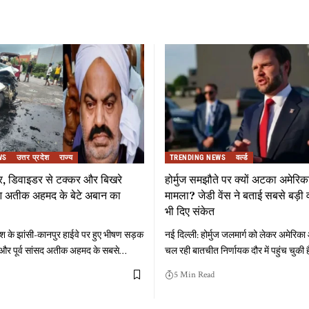
WS
उत्तर प्रदेश
राज्य
TRENDING NEWS
वर्ल्ड
र, डिवाइडर से टक्कर और बिखरे
होर्मुज समझौते पर क्यों अटका अमेरि
हुआ अतीक अहमद के बेटे अबान का
मामला? जेडी वेंस ने बताई सबसे बड़ी व
भी दिए संकेत
रदेश के झांसी-कानपुर हाईवे पर हुए भीषण सड़क
नई दिल्ली: होर्मुज जलमार्ग को लेकर अमेरिक
ा और पूर्व सांसद अतीक अहमद के सबसे
…
चल रही बातचीत निर्णायक दौर में पहुंच चुकी ह
5 Min Read