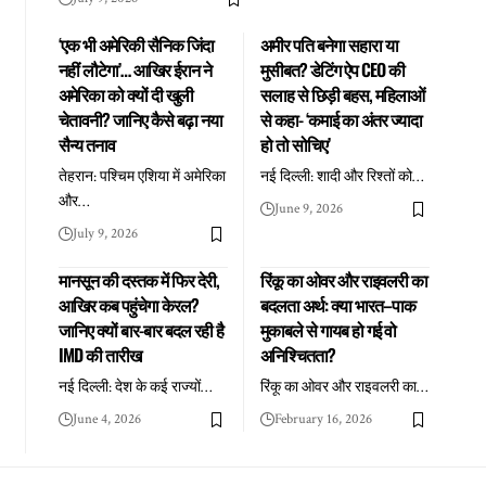
‘एक भी अमेरिकी सैनिक जिंदा
अमीर पति बनेगा सहारा या
नहीं लौटेगा’… आखिर ईरान ने
मुसीबत? डेटिंग ऐप CEO की
अमेरिका को क्यों दी खुली
सलाह से छिड़ी बहस, महिलाओं
चेतावनी? जानिए कैसे बढ़ा नया
से कहा- ‘कमाई का अंतर ज्यादा
सैन्य तनाव
हो तो सोचिए’
तेहरान: पश्चिम एशिया में अमेरिका
नई दिल्ली: शादी और रिश्तों को
…
और
…
June 9, 2026
July 9, 2026
मानसून की दस्तक में फिर देरी,
रिंकू का ओवर और राइवलरी का
आखिर कब पहुंचेगा केरल?
बदलता अर्थ: क्या भारत–पाक
जानिए क्यों बार-बार बदल रही है
मुकाबले से गायब हो गई वो
IMD की तारीख
अनिश्चितता?
नई दिल्ली: देश के कई राज्यों
…
रिंकू का ओवर और राइवलरी का
…
June 4, 2026
February 16, 2026