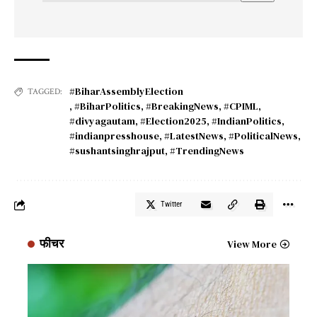
#BiharAssemblyElection
TAGGED:
,
#BiharPolitics
,
#BreakingNews
,
#CPIML
,
#divyagautam
,
#Election2025
,
#IndianPolitics
,
#indianpresshouse
,
#LatestNews
,
#PoliticalNews
,
#sushantsinghrajput
,
#TrendingNews
Twitter
फीचर
View More