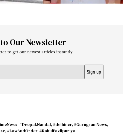
 to Our Newsletter
ter to get our newest articles instantly!
imeNews
,
#DeepakNandal
,
#delhincr
,
#GurugramNews
,
use
,
#LawAndOrder
,
#RahulFazilpuriya
,