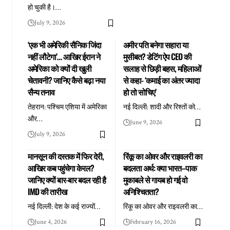
हो चुकी है।
…
July 9, 2026
‘एक भी अमेरिकी सैनिक जिंदा
अमीर पति बनेगा सहारा या
नहीं लौटेगा’… आखिर ईरान ने
मुसीबत? डेटिंग ऐप CEO की
अमेरिका को क्यों दी खुली
सलाह से छिड़ी बहस, महिलाओं
चेतावनी? जानिए कैसे बढ़ा नया
से कहा- ‘कमाई का अंतर ज्यादा
सैन्य तनाव
हो तो सोचिए’
तेहरान: पश्चिम एशिया में अमेरिका
नई दिल्ली: शादी और रिश्तों को
…
और
…
June 9, 2026
July 9, 2026
मानसून की दस्तक में फिर देरी,
रिंकू का ओवर और राइवलरी का
आखिर कब पहुंचेगा केरल?
बदलता अर्थ: क्या भारत–पाक
जानिए क्यों बार-बार बदल रही है
मुकाबले से गायब हो गई वो
IMD की तारीख
अनिश्चितता?
नई दिल्ली: देश के कई राज्यों
…
रिंकू का ओवर और राइवलरी का
…
June 4, 2026
February 16, 2026