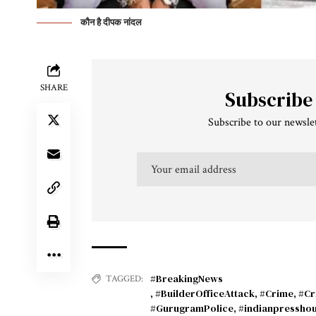
कौन है दीपक नांदल
SHARE
Subscribe
Subscribe to our newslet
#BreakingNews
TAGGED:
,
#BuilderOfficeAttack
,
#Crime
,
#Cr
#GurugramPolice
,
#indianpressho