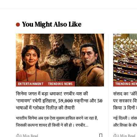
You Might Also Like
ENTERTAINMENT
TRENDING NEWS
TRENDING NE
सिनेमा जगत में बड़ा धमाका! रणबीर-यश की
संसद का ‘अं
‘रामायण’ रचेगी इतिहास, 59,000 स्क्रीन्स और 50
पर सरकार-विपक
भाषाओं में ग्लोबल रिलीज़ की तैयारी
किया 3 दिनों 
भारतीय सिनेमा अब एक ऐसा मुकाम हासिल करने जा रहा है,
नई दिल्ली। संस
जिसकी कल्पना शायद ही किसी ने की हो। रणबीर
…
और विपक्ष के बी
3 Min Read
3 Min Read