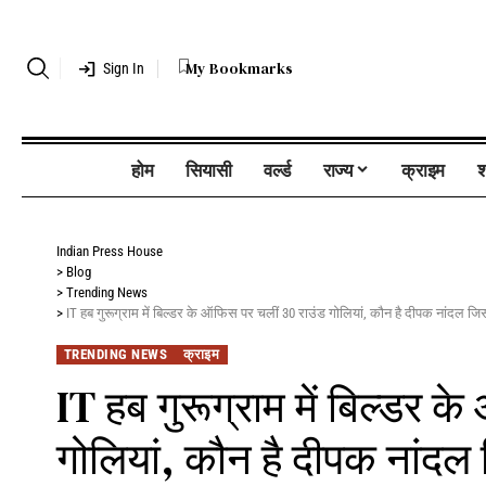
My Bookmarks
Sign In
होम
सियासी
वर्ल्ड
राज्य
क्राइम
श
Indian Press House
>
Blog
>
Trending News
>
IT हब गुरूग्राम में बिल्डर के ऑफिस पर चलीं 30 राउंड गोलियां, कौन है दीपक नांदल जि
TRENDING NEWS
क्राइम
IT हब गुरूग्राम में बिल्डर 
गोलियां, कौन है दीपक नांदल