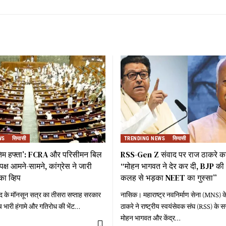
WS
सियासी
TRENDING NEWS
सियासी
तिम हफ्ता’: FCRA और परिसीमन बिल
RSS-Gen Z संवाद पर राज ठाकरे का
्ष आमने-सामने, कांग्रेस ने जारी
“मोहन भागवत ने देर कर दी, BJP की 
का व्हिप
कलह से भड़का NEET का गुस्सा”
द के मॉनसून सत्र का तीसरा सप्ताह सरकार
नासिक। महाराष्ट्र नवनिर्माण सेना (MNS) के
च भारी हंगामे और गतिरोध की भेंट
…
ठाकरे ने राष्ट्रीय स्वयंसेवक संघ (RSS) क
मोहन भागवत और केंद्र
…