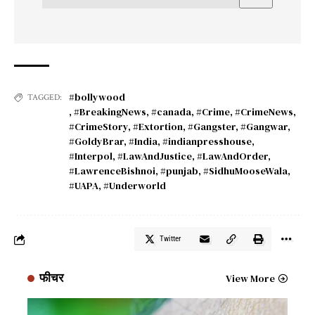
#bollywood
TAGGED:
,
#BreakingNews
,
#canada
,
#Crime
,
#CrimeNews
,
#CrimeStory
,
#Extortion
,
#Gangster
,
#Gangwar
,
#GoldyBrar
,
#India
,
#indianpresshouse
,
#Interpol
,
#LawAndJustice
,
#LawAndOrder
,
#LawrenceBishnoi
,
#punjab
,
#SidhuMooseWala
,
#UAPA
,
#Underworld
Twitter
फीचर
View More