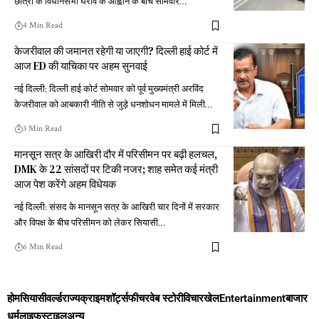
छात्रों के विधानसभा घेराव के आह्वान के बीच सोमवार
…
4 Min Read
केजरीवाल की जमानत रहेगी या जाएगी? दिल्ली हाई कोर्ट में
आज ED की याचिका पर अहम सुनवाई
नई दिल्ली: दिल्ली हाई कोर्ट सोमवार को पूर्व मुख्यमंत्री अरविंद
केजरीवाल को आबकारी नीति से जुड़े धनशोधन मामले में मिली
…
3 Min Read
मानसून सत्र के आखिरी दौर में परिसीमन पर बढ़ी हलचल,
DMK के 22 सांसदों पर टिकी नजर; शाह समेत कई मंत्री
आज पेश करेंगे अहम विधेयक
नई दिल्ली: संसद के मानसून सत्र के आखिरी चार दिनों में सरकार
और विपक्ष के बीच परिसीमन को लेकर सियासी
…
6 Min Read
होम
सियासी
वर्ल्ड
राज्य
क्राइम
शॉर्ट्स
फीचर
वेब स्टोरी
विचार
खेल
Entertainment
बाजार
धर्म
लाइफस्टाइल
अन्य