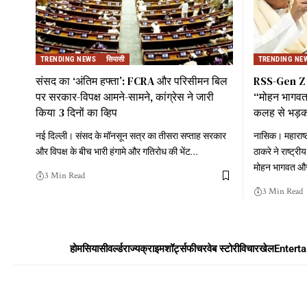
TRENDING NEWS
सियासी
TRENDING NE
संसद का ‘अंतिम हफ्ता’: FCRA और परिसीमन बिल
RSS-Gen Z स
पर सरकार-विपक्ष आमने-सामने, कांग्रेस ने जारी
“मोहन भागवत 
किया 3 दिनों का व्हिप
कलह से भड़क
नई दिल्ली। संसद के मॉनसून सत्र का तीसरा सप्ताह सरकार
नासिक। महाराष्ट
और विपक्ष के बीच भारी हंगामे और गतिरोध की भेंट
…
ठाकरे ने राष्ट्
मोहन भागवत और 
3 Min Read
3 Min Read
होम
सियासी
वर्ल्ड
राज्य
क्राइम
शॉर्ट्स
फीचर
वेब स्टोरी
विचार
खेल
Entert