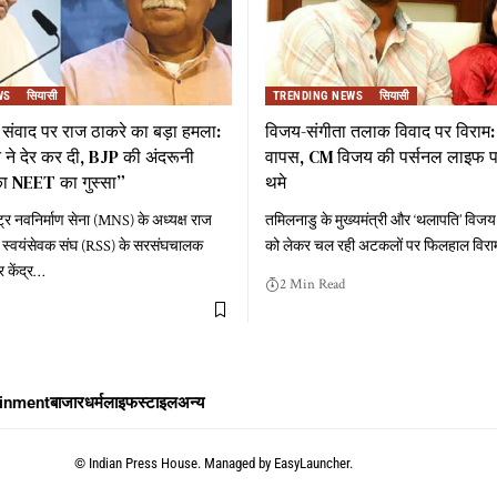
WS
सियासी
TRENDING NEWS
सियासी
ंवाद पर राज ठाकरे का बड़ा हमला:
विजय-संगीता तलाक विवाद पर विराम:
ने देर कर दी, BJP की अंदरूनी
वापस, CM विजय की पर्सनल लाइफ प
ा NEET का गुस्सा”
थमे
्र नवनिर्माण सेना (MNS) के अध्यक्ष राज
तमिलनाडु के मुख्यमंत्री और ‘थलापति’ विजय
रीय स्वयंसेवक संघ (RSS) के सरसंघचालक
को लेकर चल रही अटकलों पर फिलहाल विरा
केंद्र
…
2 Min Read
ainment
बाजार
धर्म
लाइफस्टाइल
अन्य
©
Indian Press House. Managed by
EasyLauncher.