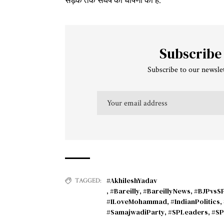
सड़क तक संघर्ष की घोषणा की है.
Subscribe
Subscribe to our newslet
#AkhileshYadav
TAGGED:
,
#Bareilly
,
#BareillyNews
,
#BJPvsS
#ILoveMohammad
,
#IndianPolitics
,
#SamajwadiParty
,
#SPLeaders
,
#S