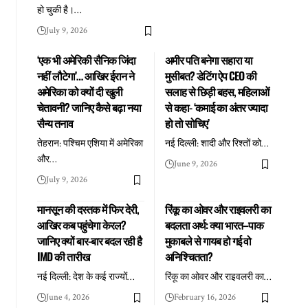
हो चुकी है।
…
July 9, 2026
‘एक भी अमेरिकी सैनिक जिंदा
अमीर पति बनेगा सहारा या
नहीं लौटेगा’… आखिर ईरान ने
मुसीबत? डेटिंग ऐप CEO की
अमेरिका को क्यों दी खुली
सलाह से छिड़ी बहस, महिलाओं
चेतावनी? जानिए कैसे बढ़ा नया
से कहा- ‘कमाई का अंतर ज्यादा
सैन्य तनाव
हो तो सोचिए’
तेहरान: पश्चिम एशिया में अमेरिका
नई दिल्ली: शादी और रिश्तों को
…
और
…
June 9, 2026
July 9, 2026
मानसून की दस्तक में फिर देरी,
रिंकू का ओवर और राइवलरी का
आखिर कब पहुंचेगा केरल?
बदलता अर्थ: क्या भारत–पाक
जानिए क्यों बार-बार बदल रही है
मुकाबले से गायब हो गई वो
IMD की तारीख
अनिश्चितता?
नई दिल्ली: देश के कई राज्यों
…
रिंकू का ओवर और राइवलरी का
…
June 4, 2026
February 16, 2026