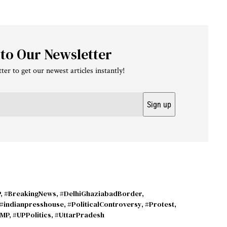
 to Our Newsletter
ter to get our newest articles instantly!
P
,
#BreakingNews
,
#DelhiGhaziabadBorder
,
#indianpresshouse
,
#PoliticalControversy
,
#Protest
,
PMP
,
#UPPolitics
,
#UttarPradesh