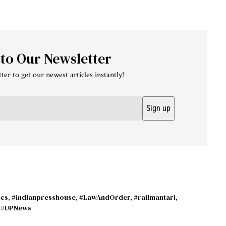
 to Our Newsletter
ter to get our newest articles instantly!
ics
,
#indianpresshouse
,
#LawAndOrder
,
#railmantari
,
,
#UPNews