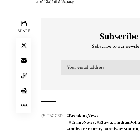
लाखों जिंदगियों से खिलवाड़!
SHARE
Subscribe
Subscribe to our newslet
#BreakingNews
TAGGED:
,
#CrimeNews
,
#Etawa
,
#IndianPolit
#RailwaySecurity
,
#RailwayStation