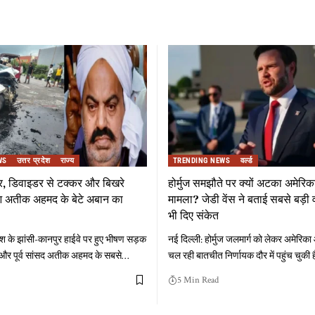
WS
उत्तर प्रदेश
राज्य
TRENDING NEWS
वर्ल्ड
र, डिवाइडर से टक्कर और बिखरे
होर्मुज समझौते पर क्यों अटका अमेरि
हुआ अतीक अहमद के बेटे अबान का
मामला? जेडी वेंस ने बताई सबसे बड़ी व
भी दिए संकेत
रदेश के झांसी-कानपुर हाईवे पर हुए भीषण सड़क
नई दिल्ली: होर्मुज जलमार्ग को लेकर अमेरिक
ा और पूर्व सांसद अतीक अहमद के सबसे
…
चल रही बातचीत निर्णायक दौर में पहुंच चुकी ह
5 Min Read