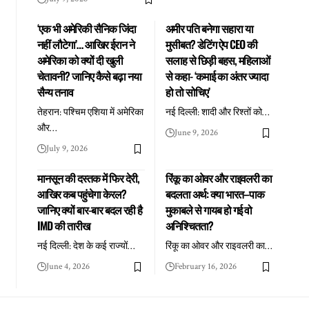
‘एक भी अमेरिकी सैनिक जिंदा
अमीर पति बनेगा सहारा या
नहीं लौटेगा’… आखिर ईरान ने
मुसीबत? डेटिंग ऐप CEO की
अमेरिका को क्यों दी खुली
सलाह से छिड़ी बहस, महिलाओं
चेतावनी? जानिए कैसे बढ़ा नया
से कहा- ‘कमाई का अंतर ज्यादा
सैन्य तनाव
हो तो सोचिए’
तेहरान: पश्चिम एशिया में अमेरिका
नई दिल्ली: शादी और रिश्तों को
…
और
…
June 9, 2026
July 9, 2026
मानसून की दस्तक में फिर देरी,
रिंकू का ओवर और राइवलरी का
आखिर कब पहुंचेगा केरल?
बदलता अर्थ: क्या भारत–पाक
जानिए क्यों बार-बार बदल रही है
मुकाबले से गायब हो गई वो
IMD की तारीख
अनिश्चितता?
नई दिल्ली: देश के कई राज्यों
…
रिंकू का ओवर और राइवलरी का
…
June 4, 2026
February 16, 2026