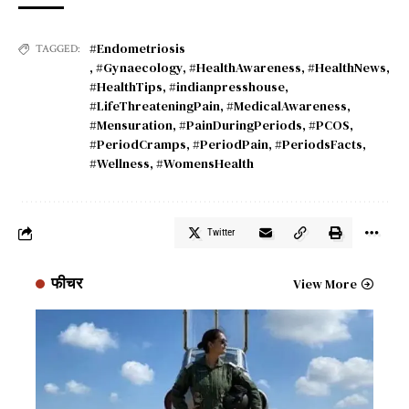
#Endometriosis
TAGGED:
,
#Gynaecology
,
#HealthAwareness
,
#HealthNews
,
#HealthTips
,
#indianpresshouse
,
#LifeThreateningPain
,
#MedicalAwareness
,
#Mensuration
,
#PainDuringPeriods
,
#PCOS
,
#PeriodCramps
,
#PeriodPain
,
#PeriodsFacts
,
#Wellness
,
#WomensHealth
Twitter
फीचर
View More