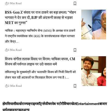
3 Min Read
RSS-Gen Z संवाद पर राज ठाकरे का बड़ा हमला: “मोहन
भागवत ने देर कर दी, BJP की अंदरूनी कलह से भड़का
NEET का गुस्सा”
नासिक। महाराष्ट्र नवनिर्माण सेना (MNS) के अध्यक्ष राज ठाकरे
ने राष्ट्रीय स्वयंसेवक संघ (RSS) के सरसंघचालक मोहन भागवत
और केंद्र
…
3 Min Read
विजय-संगीता तलाक विवाद पर विराम: याचिका वापस, CM
विजय की पर्सनल लाइफ पर उठे सवाल थमे
तमिलनाडु के मुख्यमंत्री और ‘थलापति’ विजय की निजी जिंदगी को
लेकर चल रही अटकलों पर फिलहाल विराम लग गया है।
…
2 Min Read
होम
सियासी
वर्ल्ड
राज्य
क्राइम
शॉर्ट्स
फीचर
वेब स्टोरी
विचार
खेल
Entertainment
बाजार
धर्म
लाइफस्टाइल
अन्य