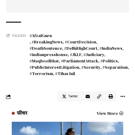
#AfzalGuru
TAGGED:
,
#BreakingNews
,
#CourtDecision
,
#DeathSentence
,
#DelhiHighCourt
,
#IndiaNews
,
#indianpresshouse
,
#JKLF
,
#Judiciary
,
#MaqboolBhat
,
#ParliamentAttack
,
#Politics
,
#PublicInterestLitigation
,
#Security
,
#Separatism
,
#Terrorism
,
#TiharJail
Twitter
फीचर
View More