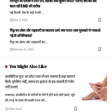
मानसून की दस्तक में फिर देरी, आखिर कब पहुंचेगा केरल? जानिए क्यों बार-बार
बदल रही है IMD की तारीख
नई दिल्ली: देश के कई राज्यों
…
June 4, 2026
रिंकू का ओवर और राइवलरी का बदलता अर्थ: क्या भारत–पाक मुकाबले से गायब हो
गई वो अनिश्चितता?
रिंकू का ओवर और राइवलरी का
…
February 16, 2026
You Might Also Like
डायबिटिक फुट का छोटा घाव भी बन सकता है बड़ा खतरा!
सिर्फ ड्रेसिंग नहीं, समय पर इलाज से बच सकती हैं गंभीर
जटिलताएं
लखनऊ: डायबिटीज के मरीजों के पैरों में होने वाले छोटे छाले, जूते
की रगड़ या त्वचा की हल्की दरार को
…
3 Min Read