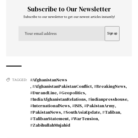
Subscribe to Our Newsletter
Subscribe to our newsletter to get our newest articles instantly!
#AfghanistanNews
TAGGED:
,
#AfghanistanPakistanConflict
,
#BreakingNews
,
#DurandLine
,
#Geopolitics
,
#IndiaAfghanistanRelations
,
#indianpresshouse
,
#InternationalNews
,
#ISIS
,
#PakistanArmy
,
#PakistanNews
,
#SouthAsiaUpdate
,
#Taliban
,
#TalibanStatement
,
#WarTension
,
#ZabihullahMujahid