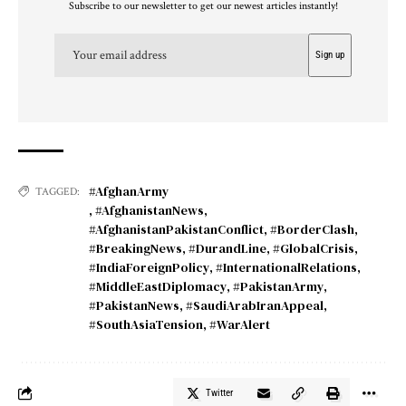
Subscribe to our newsletter to get our newest articles instantly!
#AfghanArmy
TAGGED:
,
#AfghanistanNews
,
#AfghanistanPakistanConflict
,
#BorderClash
,
#BreakingNews
,
#DurandLine
,
#GlobalCrisis
,
#IndiaForeignPolicy
,
#InternationalRelations
,
#MiddleEastDiplomacy
,
#PakistanArmy
,
#PakistanNews
,
#SaudiArabIranAppeal
,
#SouthAsiaTension
,
#WarAlert
Twitter