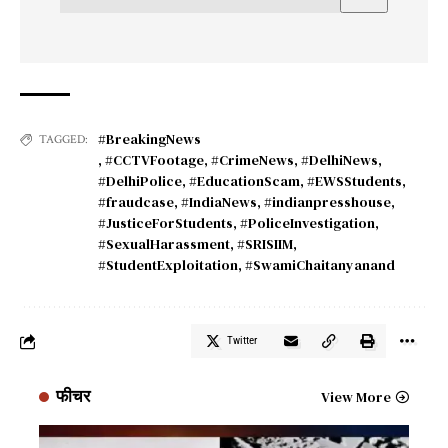
#BreakingNews
TAGGED:
,
#CCTVFootage
,
#CrimeNews
,
#DelhiNews
,
#DelhiPolice
,
#EducationScam
,
#EWSStudents
,
#fraudcase
,
#IndiaNews
,
#indianpresshouse
,
#JusticeForStudents
,
#PoliceInvestigation
,
#SexualHarassment
,
#SRISIIM
,
#StudentExploitation
,
#SwamiChaitanyanand
Twitter
फीचर
View More