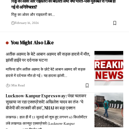
रिंकू का ओवर और राइवलरी का बदलता अर्थ: क्या भारत–पाक मुकाबले से गायब हो
गई वो अनिश्चितता?
रिंकू का ओवर और राइवलरी का
…
February 16, 2026
You Might Also Like
अतीक अहमद के बेटे आबान अहमद की सड़क हादसे में मौत,
झांसी हाईवे पर दर्दनाक घटना
माफिया डॉन अतीक अहमद के छोटे बेटे आबान अहमद की सड़क
हादसे में दर्दनाक मौत हो गई। यह हादसा झांसी
…
1 Min Read
Lucknow-Kanpur Expressway: पंखा चलाकर
सुखाया जा रहा एक्सप्रेसवे! अखिलेश यादव का तंज-‘ये
बीजेपी की तरक्की की हवा’, NHAI का बड़ा एक्शन
लखनऊ। हाल ही में 13 जुलाई को शुरू हुए लगभग 63 किलोमीटर
लंबे लखनऊ-कानपुर एक्सप्रेसवे (Lucknow-Kanpur