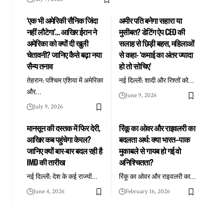
‘एक भी अमेरिकी सैनिक जिंदा
अमीर पति बनेगा सहारा या
नहीं लौटेगा’… आखिर ईरान ने
मुसीबत? डेटिंग ऐप CEO की
अमेरिका को क्यों दी खुली
सलाह से छिड़ी बहस, महिलाओं
चेतावनी? जानिए कैसे बढ़ा नया
से कहा- ‘कमाई का अंतर ज्यादा
सैन्य तनाव
हो तो सोचिए’
तेहरान: पश्चिम एशिया में अमेरिका
नई दिल्ली: शादी और रिश्तों को
…
और
…
June 9, 2026
July 9, 2026
मानसून की दस्तक में फिर देरी,
रिंकू का ओवर और राइवलरी का
आखिर कब पहुंचेगा केरल?
बदलता अर्थ: क्या भारत–पाक
जानिए क्यों बार-बार बदल रही है
मुकाबले से गायब हो गई वो
IMD की तारीख
अनिश्चितता?
नई दिल्ली: देश के कई राज्यों
…
रिंकू का ओवर और राइवलरी का
…
June 4, 2026
February 16, 2026