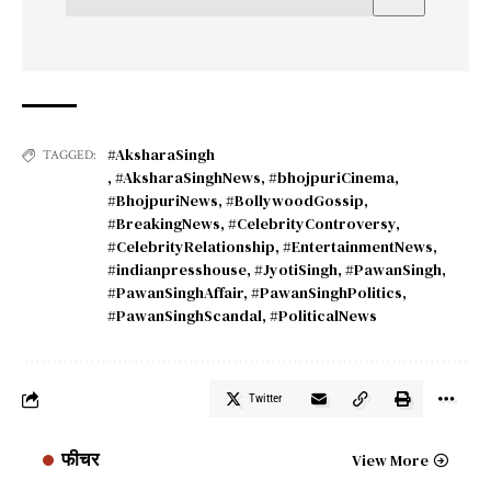
#AksharaSingh
TAGGED:
,
#AksharaSinghNews
,
#bhojpuriCinema
,
#BhojpuriNews
,
#BollywoodGossip
,
#BreakingNews
,
#CelebrityControversy
,
#CelebrityRelationship
,
#EntertainmentNews
,
#indianpresshouse
,
#JyotiSingh
,
#PawanSingh
,
#PawanSinghAffair
,
#PawanSinghPolitics
,
#PawanSinghScandal
,
#PoliticalNews
Twitter
फीचर
View More