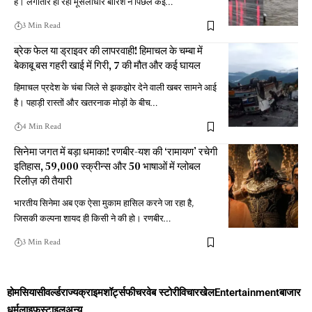
है। लगातार हो रही मूसलाधार बारिश ने पिछले कई
…
3 Min Read
ब्रेक फेल या ड्राइवर की लापरवाही! हिमाचल के चम्बा में
बेकाबू बस गहरी खाई में गिरी, 7 की मौत और कई घायल
हिमाचल प्रदेश के चंबा जिले से झकझोर देने वाली खबर सामने आई
है। पहाड़ी रास्तों और खतरनाक मोड़ों के बीच
…
4 Min Read
सिनेमा जगत में बड़ा धमाका! रणबीर-यश की ‘रामायण’ रचेगी
इतिहास, 59,000 स्क्रीन्स और 50 भाषाओं में ग्लोबल
रिलीज़ की तैयारी
भारतीय सिनेमा अब एक ऐसा मुकाम हासिल करने जा रहा है,
जिसकी कल्पना शायद ही किसी ने की हो। रणबीर
…
3 Min Read
होम
सियासी
वर्ल्ड
राज्य
क्राइम
शॉर्ट्स
फीचर
वेब स्टोरी
विचार
खेल
Entertainment
बाजार
धर्म
लाइफस्टाइल
अन्य