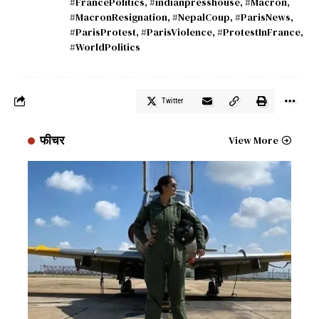
#FrancePolitics
,
#indianpresshouse
,
#Macron
,
#MacronResignation
,
#NepalCoup
,
#ParisNews
,
#ParisProtest
,
#ParisViolence
,
#ProtestInFrance
,
#WorldPolitics
Twitter
फीचर
View More