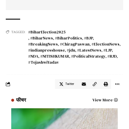
#BiharElection2025
TAGGED:
,
#BiharNews
,
#BiharPolitics
,
#BJP
,
#BreakingNews
,
#ChiragPaswan
,
#ElectionNews
,
#indianpresshouse
,
#jdu
,
#LatestNews
,
#LJP
,
#NDA
,
#NITISHKUMAR
,
#PoliticalStrategy
,
#RJD
,
#TejashwiYadav
Twitter
फीचर
View More