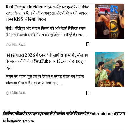
Red Carpet Incident: रेड कार्पेट पर एक्ट्रेस निकिता
रावल के साथ फैन ने की अभद्रता! सेल्फी के बहाने जबरन
किया KISS, वीडियो वायरल
मुंबई। बॉलीवुड और साउथ फिल्मों की अभिनेत्री निकिता रावल
(Nikita Rawal) इन दिनों लगातार सुर्खियों में बनी हुई हैं। हाल
…
3 Min Read
कांवड़ यात्रा 2026 में छाया ‘जी लागे से बाब्या मैं’, बोल बम
के जयकारों के बीच YouTube पर 15.7 करोड़ पार हुए
व्यूज
सावन का महीना शुरू होते ही देशभर में कांवड़ यात्रा का माहौल
भक्तिमय हो जाता है। हर तरफ भगवा रंग,
…
4 Min Read
होम
सियासी
वर्ल्ड
राज्य
क्राइम
शॉर्ट्स
फीचर
वेब स्टोरी
विचार
खेल
Entertainment
बाजार
धर्म
लाइफस्टाइल
अन्य