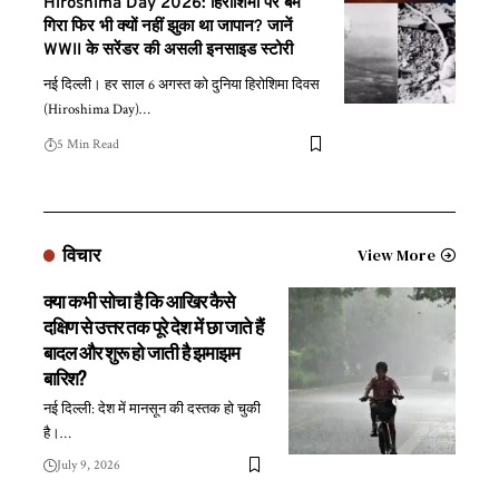
Hiroshima Day 2026: हिरोशिमा पर बम
गिरा फिर भी क्यों नहीं झुका था जापान? जानें
WWII के सरेंडर की असली इनसाइड स्टोरी
नई दिल्ली। हर साल 6 अगस्त को दुनिया हिरोशिमा दिवस
(Hiroshima Day)
…
5 Min Read
विचार
View More
क्या कभी सोचा है कि आखिर कैसे
दक्षिण से उत्तर तक पूरे देश में छा जाते हैं
बादल और शुरू हो जाती है झमाझम
बारिश?
नई दिल्ली: देश में मानसून की दस्तक हो चुकी
है।
…
July 9, 2026