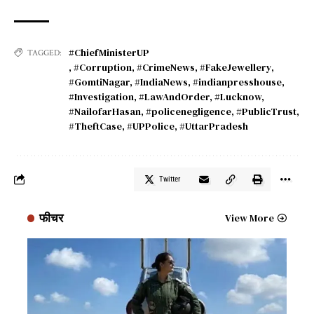
#ChiefMinisterUP
TAGGED:
,
#Corruption
,
#CrimeNews
,
#FakeJewellery
,
#GomtiNagar
,
#IndiaNews
,
#indianpresshouse
,
#Investigation
,
#LawAndOrder
,
#Lucknow
,
#NailofarHasan
,
#policenegligence
,
#PublicTrust
,
#TheftCase
,
#UPPolice
,
#UttarPradesh
Twitter
फीचर
View More