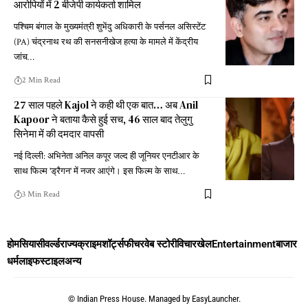
आरोपियों में 2 बीजेपी कार्यकर्ता शामिल
पश्चिम बंगाल के मुख्यमंत्री शुभेंदु अधिकारी के पर्सनल असिस्टेंट
(PA) चंद्रनाथ रथ की सनसनीखेज हत्या के मामले में केंद्रीय
जांच
…
2 Min Read
27 साल पहले Kajol ने कही थी एक बात… अब Anil
Kapoor ने बताया कैसे हुई सच, 46 साल बाद तेलुगु
सिनेमा में की दमदार वापसी
नई दिल्ली: अभिनेता अनिल कपूर जल्द ही जूनियर एनटीआर के
साथ फिल्म 'ड्रैगन' में नजर आएंगे। इस फिल्म के साथ
…
3 Min Read
होम
सियासी
वर्ल्ड
राज्य
क्राइम
शॉर्ट्स
फीचर
वेब स्टोरी
विचार
खेल
Entertainment
बाजार
धर्म
लाइफस्टाइल
अन्य
©
Indian Press House. Managed by
EasyLauncher.