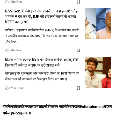
3 Min Read
RSS-Gen Z संवाद पर राज ठाकरे का बड़ा हमला: “मोहन
भागवत ने देर कर दी, BJP की अंदरूनी कलह से भड़का
NEET का गुस्सा”
नासिक। महाराष्ट्र नवनिर्माण सेना (MNS) के अध्यक्ष राज ठाकरे
ने राष्ट्रीय स्वयंसेवक संघ (RSS) के सरसंघचालक मोहन भागवत
और केंद्र
…
3 Min Read
विजय-संगीता तलाक विवाद पर विराम: याचिका वापस, CM
विजय की पर्सनल लाइफ पर उठे सवाल थमे
तमिलनाडु के मुख्यमंत्री और ‘थलापति’ विजय की निजी जिंदगी को
लेकर चल रही अटकलों पर फिलहाल विराम लग गया है।
…
2 Min Read
होम
सियासी
वर्ल्ड
राज्य
क्राइम
शॉर्ट्स
फीचर
वेब स्टोरी
विचार
खेल
Entertainment
बाजार
धर्म
लाइफस्टाइल
अन्य