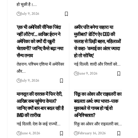
हो चुकी है।
…
July 9, 2026
‘एक भी अमेरिकी सैनिक जिंदा
अमीर पति बनेगा सहारा या
नहीं लौटेगा’… आखिर ईरान ने
मुसीबत? डेटिंग ऐप CEO की
अमेरिका को क्यों दी खुली
सलाह से छिड़ी बहस, महिलाओं
चेतावनी? जानिए कैसे बढ़ा नया
से कहा- ‘कमाई का अंतर ज्यादा
सैन्य तनाव
हो तो सोचिए’
तेहरान: पश्चिम एशिया में अमेरिका
नई दिल्ली: शादी और रिश्तों को
…
और
…
June 9, 2026
July 9, 2026
मानसून की दस्तक में फिर देरी,
रिंकू का ओवर और राइवलरी का
आखिर कब पहुंचेगा केरल?
बदलता अर्थ: क्या भारत–पाक
जानिए क्यों बार-बार बदल रही है
मुकाबले से गायब हो गई वो
IMD की तारीख
अनिश्चितता?
नई दिल्ली: देश के कई राज्यों
…
रिंकू का ओवर और राइवलरी का
…
June 4, 2026
February 16, 2026