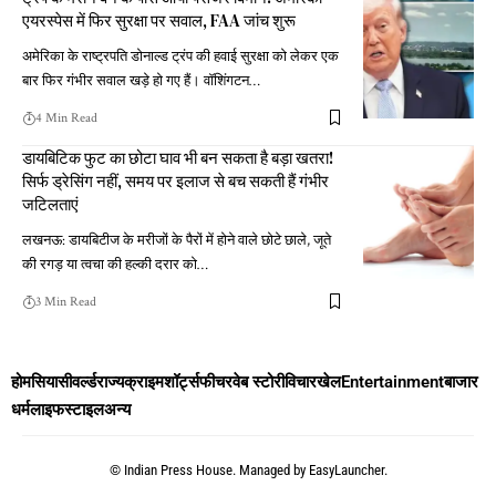
एयरस्पेस में फिर सुरक्षा पर सवाल, FAA जांच शुरू
अमेरिका के राष्ट्रपति डोनाल्ड ट्रंप की हवाई सुरक्षा को लेकर एक
बार फिर गंभीर सवाल खड़े हो गए हैं। वॉशिंगटन
…
4 Min Read
डायबिटिक फुट का छोटा घाव भी बन सकता है बड़ा खतरा!
सिर्फ ड्रेसिंग नहीं, समय पर इलाज से बच सकती हैं गंभीर
जटिलताएं
लखनऊ: डायबिटीज के मरीजों के पैरों में होने वाले छोटे छाले, जूते
की रगड़ या त्वचा की हल्की दरार को
…
3 Min Read
होम
सियासी
वर्ल्ड
राज्य
क्राइम
शॉर्ट्स
फीचर
वेब स्टोरी
विचार
खेल
Entertainment
बाजार
धर्म
लाइफस्टाइल
अन्य
©
Indian Press House. Managed by
EasyLauncher.