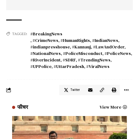
#BreakingNews
TAGGED:
,
#CrimeNews
,
#HumanRights
,
#IndianNews
,
#indianpresshouse
,
#Kannauj
,
#LawAndOrder
,
#NationalNews
,
#PoliceMisconduct
,
#PoliceNews
,
#RiverIncident
,
#SDRF
,
#TrendingNews
,
#UPPolice
,
#UttarPradesh
,
#ViralNews
Twitter
फीचर
View More