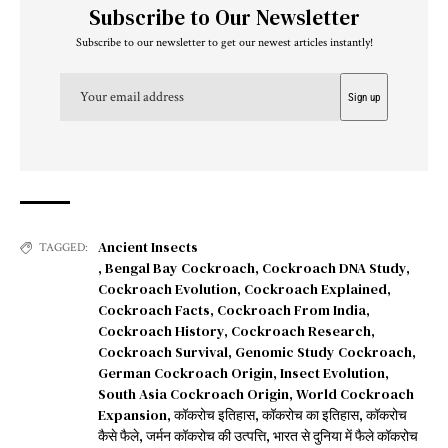
Subscribe to Our Newsletter
Subscribe to our newsletter to get our newest articles instantly!
Ancient Insects
TAGGED:
,
Bengal Bay Cockroach
,
Cockroach DNA Study
,
Cockroach Evolution
,
Cockroach Explained
,
Cockroach Facts
,
Cockroach From India
,
Cockroach History
,
Cockroach Research
,
Cockroach Survival
,
Genomic Study Cockroach
,
German Cockroach Origin
,
Insect Evolution
,
South Asia Cockroach Origin
,
World Cockroach
Expansion
,
कॉकरोच इतिहास
,
कॉकरोच का इतिहास
,
कॉकरोच
कैसे फैले
,
जर्मन कॉकरोच की उत्पत्ति
,
भारत से दुनिया में फैले कॉकरोच