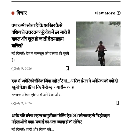
विचार
View More
क्या कभी सोचा है कि आखिर कैसे
दक्षिण से उत्तर तक पूरे देश में छा जाते हैं
बादल और शुरू हो जाती है झमाझम
बारिश?
नई दिल्ली: देश में मानसून की दस्तक हो चुकी
है।
…
July 9, 2026
‘एक भी अमेरिकी सैनिक जिंदा नहीं लौटेगा’… आखिर ईरान ने अमेरिका को क्यों दी
खुली चेतावनी? जानिए कैसे बढ़ा नया सैन्य तनाव
तेहरान: पश्चिम एशिया में अमेरिका और
…
July 9, 2026
अमीर पति बनेगा सहारा या मुसीबत? डेटिंग ऐप CEO की सलाह से छिड़ी बहस,
महिलाओं से कहा- ‘कमाई का अंतर ज्यादा हो तो सोचिए’
नई दिल्ली: शादी और रिश्तों को
…