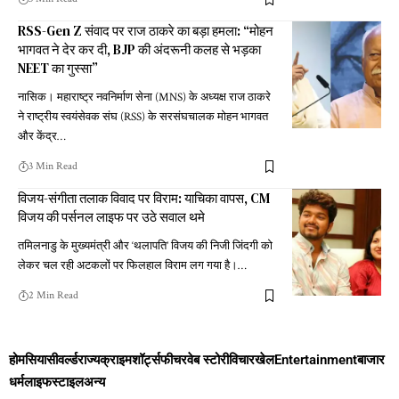
RSS-Gen Z संवाद पर राज ठाकरे का बड़ा हमला: “मोहन
भागवत ने देर कर दी, BJP की अंदरूनी कलह से भड़का
NEET का गुस्सा”
नासिक। महाराष्ट्र नवनिर्माण सेना (MNS) के अध्यक्ष राज ठाकरे
ने राष्ट्रीय स्वयंसेवक संघ (RSS) के सरसंघचालक मोहन भागवत
और केंद्र
…
3 Min Read
विजय-संगीता तलाक विवाद पर विराम: याचिका वापस, CM
विजय की पर्सनल लाइफ पर उठे सवाल थमे
तमिलनाडु के मुख्यमंत्री और ‘थलापति’ विजय की निजी जिंदगी को
लेकर चल रही अटकलों पर फिलहाल विराम लग गया है।
…
2 Min Read
होम
सियासी
वर्ल्ड
राज्य
क्राइम
शॉर्ट्स
फीचर
वेब स्टोरी
विचार
खेल
Entertainment
बाजार
धर्म
लाइफस्टाइल
अन्य