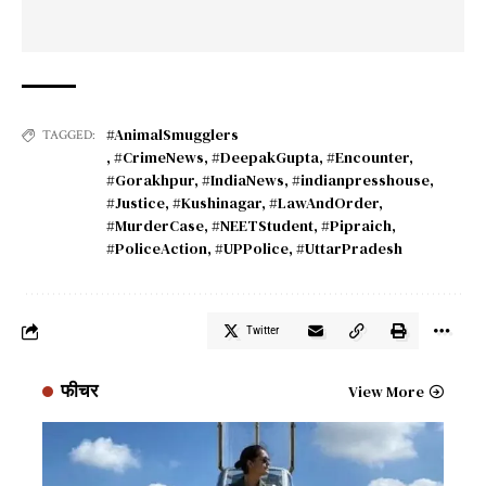
#AnimalSmugglers
TAGGED:
,
#CrimeNews
,
#DeepakGupta
,
#Encounter
,
#Gorakhpur
,
#IndiaNews
,
#indianpresshouse
,
#Justice
,
#Kushinagar
,
#LawAndOrder
,
#MurderCase
,
#NEETStudent
,
#Pipraich
,
#PoliceAction
,
#UPPolice
,
#UttarPradesh
Twitter
फीचर
View More