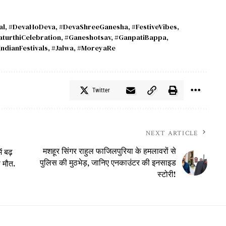
al
,
#DevaHoDeva
,
#DevaShreeGanesha
,
#FestiveVibes
,
turthiCelebration
,
#Ganeshotsav
,
#GanpatiBappa
,
IndianFestivals
,
#Jalwa
,
#MoreyaRe
Twitter
NEXT ARTICLE
मशहूर सिंगर राहुल फाजिलपुरिया के हमलावरों से
ं बढ़
पुलिस की मुठभेड़, जानिए एनकाउंटर की इनसाइड
 मौत.
स्टोरी!