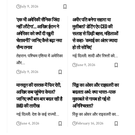
July 9, 2026
‘एक भी अमेरिकी सैनिक जिंदा
अमीर पति बनेगा सहारा या
नहीं लौटेगा’… आखिर ईरान ने
मुसीबत? डेटिंग ऐप CEO की
अमेरिका को क्यों दी खुली
सलाह से छिड़ी बहस, महिलाओं
चेतावनी? जानिए कैसे बढ़ा नया
से कहा- ‘कमाई का अंतर ज्यादा
सैन्य तनाव
हो तो सोचिए’
तेहरान: पश्चिम एशिया में अमेरिका
नई दिल्ली: शादी और रिश्तों को
…
और
…
June 9, 2026
July 9, 2026
मानसून की दस्तक में फिर देरी,
रिंकू का ओवर और राइवलरी का
आखिर कब पहुंचेगा केरल?
बदलता अर्थ: क्या भारत–पाक
जानिए क्यों बार-बार बदल रही है
मुकाबले से गायब हो गई वो
IMD की तारीख
अनिश्चितता?
नई दिल्ली: देश के कई राज्यों
…
रिंकू का ओवर और राइवलरी का
…
June 4, 2026
February 16, 2026