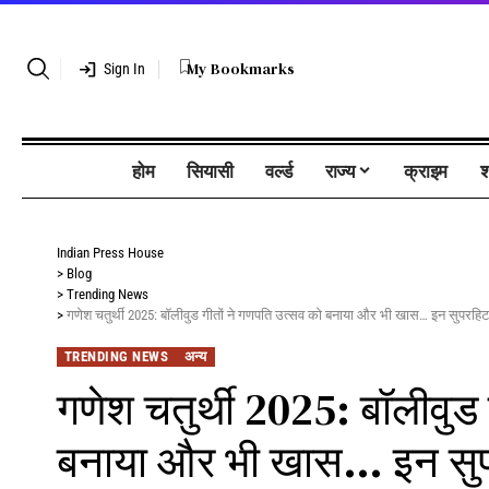
My Bookmarks
Sign In
होम
सियासी
वर्ल्ड
राज्य
क्राइम
श
Indian Press House
>
Blog
>
Trending News
>
गणेश चतुर्थी 2025: बॉलीवुड गीतों ने गणपति उत्सव को बनाया और भी खास… इन सुपरहिट फि
TRENDING NEWS
अन्य
गणेश चतुर्थी 2025: बॉलीवुड
बनाया और भी खास… इन सुपरहि