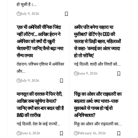
हो चुकी है।
…
July 9, 2026
‘एक भी अमेरिकी सैनिक जिंदा
अमीर पति बनेगा सहारा या
नहीं लौटेगा’… आखिर ईरान ने
मुसीबत? डेटिंग ऐप CEO की
अमेरिका को क्यों दी खुली
सलाह से छिड़ी बहस, महिलाओं
चेतावनी? जानिए कैसे बढ़ा नया
से कहा- ‘कमाई का अंतर ज्यादा
सैन्य तनाव
हो तो सोचिए’
तेहरान: पश्चिम एशिया में अमेरिका
नई दिल्ली: शादी और रिश्तों को
…
और
…
June 9, 2026
July 9, 2026
मानसून की दस्तक में फिर देरी,
रिंकू का ओवर और राइवलरी का
आखिर कब पहुंचेगा केरल?
बदलता अर्थ: क्या भारत–पाक
जानिए क्यों बार-बार बदल रही है
मुकाबले से गायब हो गई वो
IMD की तारीख
अनिश्चितता?
नई दिल्ली: देश के कई राज्यों
…
रिंकू का ओवर और राइवलरी का
…
June 4, 2026
February 16, 2026