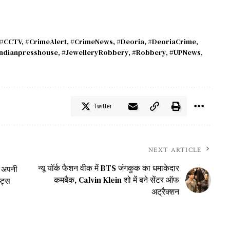
#CCTV
,
#CrimeAlert
,
#CrimeNews
,
#Deoria
,
#DeoriaCrime
,
indianpresshouse
,
#JewelleryRobbery
,
#Robbery
,
#UPNews
,
Twitter
NEXT ARTICLE
न्यू यॉर्क फैशन वीक में BTS जंगकुक का धमाकेदार
 अपनी
कमबैक, Calvin Klein शो में बने सेंटर ऑफ
्ट्स
अट्रैक्शन