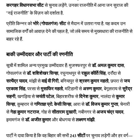
करगहर विधानसभा सीट
से चुनाव लड़ेंगे. उनका राजनीति में आना जन सुराज की
“नई राजनीति” के विज़न को दर्शाता है.
प्रीति किन्नर को
भोरे (गोपालगंज) सीट
से मैदान में उतारा गया है. यह कदम उन
सामाजिक वर्गों को आवाज़ देने की पहल है, जो लंबे समय से मुख्यधारा की राजनीति से
बाहर रहे हैं.
बाकी उम्मीदवार और पार्टी की रणनीति
सूची में शामिल अन्य प्रमुख उम्मीदवार हैं: मुजफ्फरपुर से
डॉ. अमल कुमार दास
,
गोपालगंज से
डॉ. शशिशेखर सिन्हा
, रघुनाथपुर से
राहुल कीर्ति सिंह
, दरौंदा से
सत्येंद्र यादव
, मांझी से
वाई वी गिरी
, बनियापुर से
श्रवण कुमार महतो
, छपरा से
जय
प्रकाश सिंह
, परसा से
मुसाफिर महतो
, मटिहानी से
अरुण कुमार
, बेगूसराय से
सुरेंद्र
सहनी
, खगड़िया से
जयंती पटेल
, बिहारशरीफ से
दिनेश कुमार
, नालंदा से
कुमार
सिन्हा
, कुम्हरार से
गणितज्ञ प्रो. केसी सिन्हा
, आरा से
डॉ. विजय कुमार गुप्ता
, चेनारी
से
नेहा कुमार नटराज
, गोह से
सीताराम दुखारी
, नबीनगर से
अजय चंद्र यादव
,
इमामगंज से
डॉ. अजीत कुमार
और बोधगया से
लक्ष्मण मांझी
.
पार्टी ने दावा किया है कि वह बिहार की सभी
243
सीटों
पर चुनाव लड़ेगी और हर वर्ग—