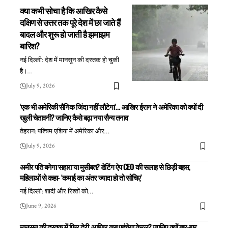
क्या कभी सोचा है कि आखिर कैसे
दक्षिण से उत्तर तक पूरे देश में छा जाते हैं
बादल और शुरू हो जाती है झमाझम
बारिश?
नई दिल्ली: देश में मानसून की दस्तक हो चुकी
है।
…
July 9, 2026
‘एक भी अमेरिकी सैनिक जिंदा नहीं लौटेगा’… आखिर ईरान ने अमेरिका को क्यों दी
खुली चेतावनी? जानिए कैसे बढ़ा नया सैन्य तनाव
तेहरान: पश्चिम एशिया में अमेरिका और
…
July 9, 2026
अमीर पति बनेगा सहारा या मुसीबत? डेटिंग ऐप CEO की सलाह से छिड़ी बहस,
महिलाओं से कहा- ‘कमाई का अंतर ज्यादा हो तो सोचिए’
नई दिल्ली: शादी और रिश्तों को
…
June 9, 2026
मानसून की दस्तक में फिर देरी, आखिर कब पहुंचेगा केरल? जानिए क्यों बार-बार