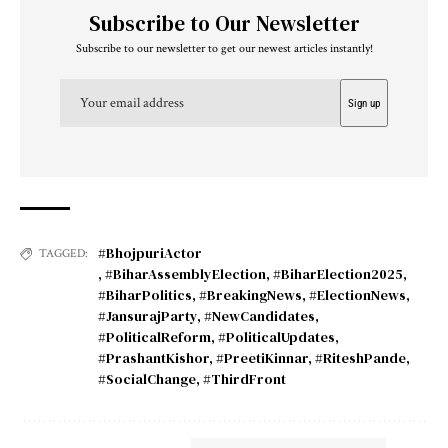
Subscribe to Our Newsletter
Subscribe to our newsletter to get our newest articles instantly!
#BhojpuriActor
TAGGED:
,
#BiharAssemblyElection
,
#BiharElection2025
,
#BiharPolitics
,
#BreakingNews
,
#ElectionNews
,
#JansurajParty
,
#NewCandidates
,
#PoliticalReform
,
#PoliticalUpdates
,
#PrashantKishor
,
#PreetiKinnar
,
#RiteshPande
,
#SocialChange
,
#ThirdFront