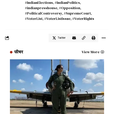
#IndianElections
,
#IndianPolitics
,
#indianpresshouse
,
#Opposition
,
#PoliticalControversy
,
#SupremeCourt
,
#VoterList
,
#VoterListIssue
,
#VoterRights
Twitter
फीचर
View More