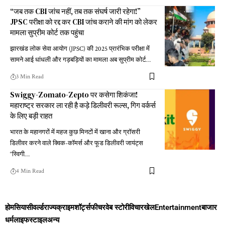
“जब तक CBI जांच नहीं, तब तक संघर्ष जारी रहेगा!”
JPSC परीक्षा को रद्द कर CBI जांच कराने की मांग को लेकर
मामला सुप्रीम कोर्ट तक पहुंचा
झारखंड लोक सेवा आयोग (JPSC) की 2025 प्रारंभिक परीक्षा में
सामने आई धांधली और गड़बड़ियों का मामला अब सुप्रीम कोर्ट
…
3 Min Read
Swiggy-Zomato-Zepto पर कसेगा शिकंजा!
महाराष्ट्र सरकार ला रही है कड़े डिलीवरी रूल्स, गिग वर्कर्स
के लिए बड़ी राहत
भारत के महानगरों में महज कुछ मिनटों में खाना और ग्रॉसरी
डिलीवर करने वाले क्विक-कॉमर्स और फूड डिलीवरी जायंट्स
“स्विगी
…
4 Min Read
होम
सियासी
वर्ल्ड
राज्य
क्राइम
शॉर्ट्स
फीचर
वेब स्टोरी
विचार
खेल
Entertainment
बाजार
धर्म
लाइफस्टाइल
अन्य