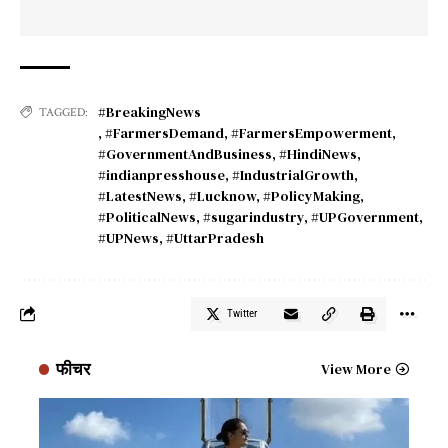
#BreakingNews
TAGGED:
,
#FarmersDemand
,
#FarmersEmpowerment
,
#GovernmentAndBusiness
,
#HindiNews
,
#indianpresshouse
,
#IndustrialGrowth
,
#LatestNews
,
#Lucknow
,
#PolicyMaking
,
#PoliticalNews
,
#sugarindustry
,
#UPGovernment
,
#UPNews
,
#UttarPradesh
Twitter
फीचर
View More