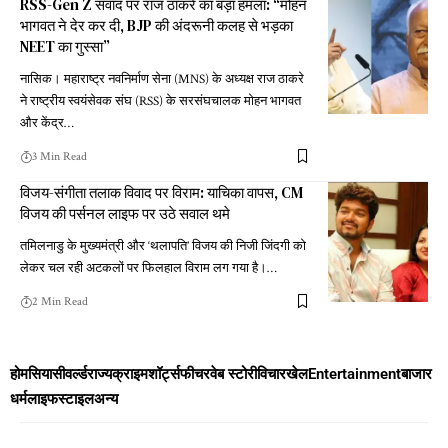
RSS-Gen Z संवाद पर राज ठाकरे का बड़ा हमला: “मोहन
भागवत ने देर कर दी, BJP की अंदरूनी कलह से भड़का
NEET का गुस्सा”
नासिक। महाराष्ट्र नवनिर्माण सेना (MNS) के अध्यक्ष राज ठाकरे
ने राष्ट्रीय स्वयंसेवक संघ (RSS) के सरसंघचालक मोहन भागवत
और केंद्र
…
3 Min Read
विजय-संगीता तलाक विवाद पर विराम: याचिका वापस, CM
विजय की पर्सनल लाइफ पर उठे सवाल थमे
तमिलनाडु के मुख्यमंत्री और ‘थलापति’ विजय की निजी जिंदगी को
लेकर चल रही अटकलों पर फिलहाल विराम लग गया है।
…
2 Min Read
होम
सियासी
वर्ल्ड
राज्य
क्राइम
शॉर्ट्स
फीचर
वेब स्टोरी
विचार
खेल
Entertainment
बाजार
धर्म
लाइफस्टाइल
अन्य