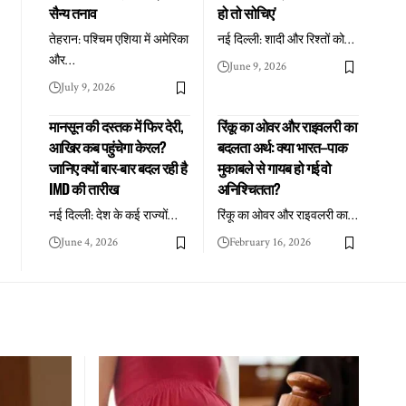
सैन्य तनाव
हो तो सोचिए’
तेहरान: पश्चिम एशिया में अमेरिका
नई दिल्ली: शादी और रिश्तों को
…
और
…
June 9, 2026
July 9, 2026
मानसून की दस्तक में फिर देरी,
रिंकू का ओवर और राइवलरी का
आखिर कब पहुंचेगा केरल?
बदलता अर्थ: क्या भारत–पाक
जानिए क्यों बार-बार बदल रही है
मुकाबले से गायब हो गई वो
IMD की तारीख
अनिश्चितता?
नई दिल्ली: देश के कई राज्यों
…
रिंकू का ओवर और राइवलरी का
…
June 4, 2026
February 16, 2026