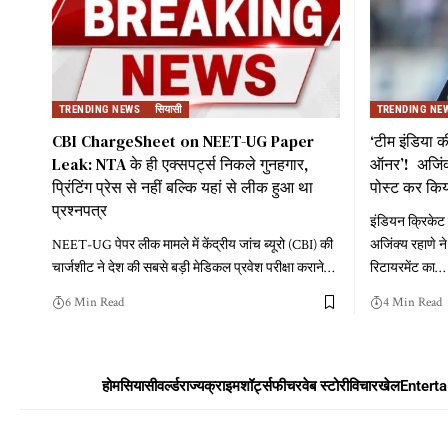
TRENDING NEWS
सियासी
TRENDING NE
CBI ChargeSheet on NEET-UG Paper
‘टीम इंडिया 
Leak: NTA के ही एक्सपर्ट्स निकले गुनहगार,
ऑनर’! अजिंक्
प्रिंटिंग प्रेस से नहीं बल्कि यहां से लीक हुआ था
पोस्ट कर किय
प्रश्नपत्र
इंडियन क्रिकेट क
NEET-UG पेपर लीक मामले में केंद्रीय जांच ब्यूरो (CBI) की
अजिंक्य रहाणे ने
चार्जशीट ने देश की सबसे बड़ी मेडिकल प्रवेश परीक्षा कराने
…
रिटायरमेंट का
…
6 Min Read
4 Min Read
होम
सियासी
वर्ल्ड
राज्य
क्राइम
शॉर्ट्स
फीचर
वेब स्टोरी
विचार
खेल
Entert