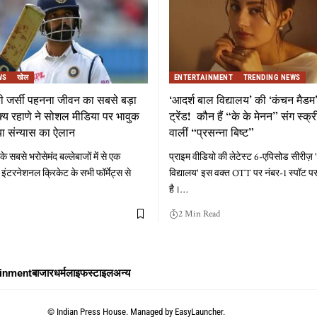
WS
खेल
ENTERTAINMENT
TRENDING NEWS
की जर्सी पहनना जीवन का सबसे बड़ा
‘आदर्श बाल विद्यालय’ की ‘कंचन मैडम’
य रहाणे ने सोशल मीडिया पर भावुक
ट्रेंड! कौन हैं “के के मेनन” संग स्क
ा संन्यास का ऐलान
वालीं “प्रसन्ना बिष्ट”
े सबसे भरोसेमंद बल्लेबाजों में से एक
प्राइम वीडियो की लेटेस्ट 6-एपिसोड सीरीज़ 
 इंटरनेशनल क्रिकेट के सभी फॉर्मेट्स से
विद्यालय' इस वक्त OTT पर नंबर-1 स्पॉट पर 
है।
…
2 Min Read
ainment
बाजार
धर्म
लाइफस्टाइल
अन्य
©
Indian Press House. Managed by
EasyLauncher.