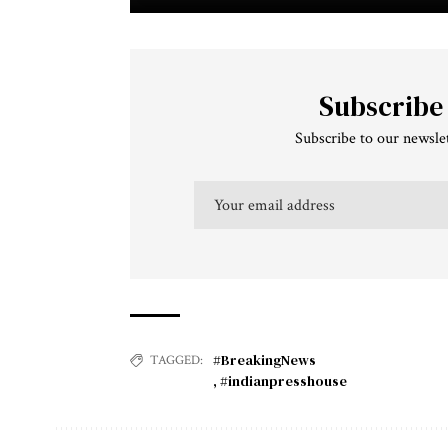
Subscribe
Subscribe to our newslet
#BreakingNews
TAGGED:
,
#indianpresshouse