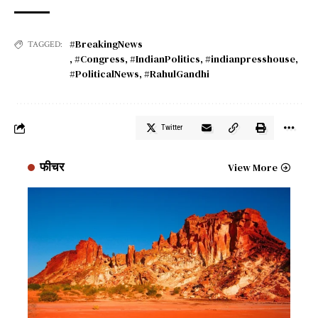
#BreakingNews
TAGGED:
,
#Congress
,
#IndianPolitics
,
#indianpresshouse
,
#PoliticalNews
,
#RahulGandhi
Twitter
फीचर
View More