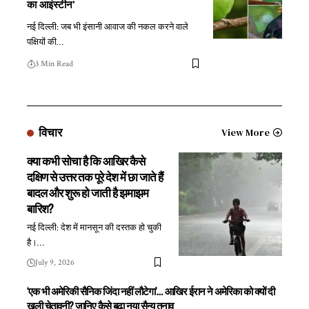
का आइंस्टीन’
नई दिल्ली: जब भी इंसानी आवाज की नकल करने वाले
पक्षियों की
…
3 Min Read
विचार
View More
क्या कभी सोचा है कि आखिर कैसे
दक्षिण से उत्तर तक पूरे देश में छा जाते हैं
बादल और शुरू हो जाती है झमाझम
बारिश?
नई दिल्ली: देश में मानसून की दस्तक हो चुकी
है।
…
July 9, 2026
‘एक भी अमेरिकी सैनिक जिंदा नहीं लौटेगा’… आखिर ईरान ने अमेरिका को क्यों दी
खुली चेतावनी? जानिए कैसे बढ़ा नया सैन्य तनाव