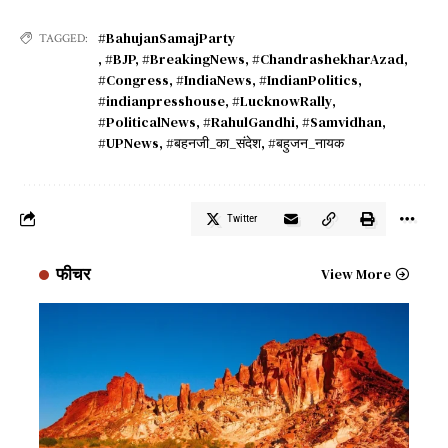
#BahujanSamajParty
TAGGED:
,
#BJP
,
#BreakingNews
,
#ChandrashekharAzad
,
#Congress
,
#IndiaNews
,
#IndianPolitics
,
#indianpresshouse
,
#LucknowRally
,
#PoliticalNews
,
#RahulGandhi
,
#Samvidhan
,
#UPNews
,
#बहनजी_का_संदेश
,
#बहुजन_नायक
Twitter
फीचर
View More