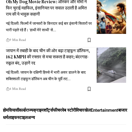
Oh My Dog Movie Review: ऑस्कर और मोमो ने
फिर चुराई महफिल, इंसानियत पर सवाल उठाती है अमित
राय की ये भावुक कहानी
नई दिल्ली: फिल्मों में जानवरों के किरदार कई बार इंसानी सितारों पर
भारी पड़ते रहे हैं। ‘हाथी मेरे साथी’ से
…
9 Min Read
जापान में तबाही के बाद चीन की ओर बढ़ा टाइफून डॉल्फिन,
162 KMPH की रफ्तार से मचा सकता है कहर; बंदरगाह-
स्कूल बंद, उड़ानें रद्द
नई दिल्ली: जापान के दक्षिणी हिस्से में भारी असर डालने के बाद
शक्तिशाली टाइफून डॉल्फिन अब चीन के पूर्वी तट
…
4 Min Read
होम
सियासी
वर्ल्ड
राज्य
क्राइम
शॉर्ट्स
फीचर
वेब स्टोरी
विचार
खेल
Entertainment
बाजार
धर्म
लाइफस्टाइल
अन्य