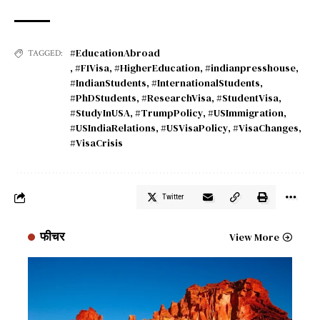
#EducationAbroad
TAGGED:
,
#F1Visa
,
#HigherEducation
,
#indianpresshouse
,
#IndianStudents
,
#InternationalStudents
,
#PhDStudents
,
#ResearchVisa
,
#StudentVisa
,
#StudyInUSA
,
#TrumpPolicy
,
#USImmigration
,
#USIndiaRelations
,
#USVisaPolicy
,
#VisaChanges
,
#VisaCrisis
Twitter
फीचर
View More