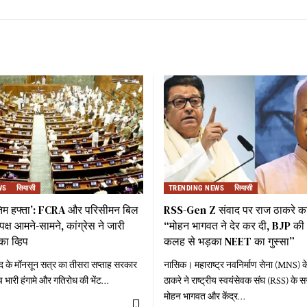
WS
सियासी
TRENDING NEWS
सियासी
तिम हफ्ता’: FCRA और परिसीमन बिल
RSS-Gen Z संवाद पर राज ठाकरे का
्ष आमने-सामने, कांग्रेस ने जारी
“मोहन भागवत ने देर कर दी, BJP की 
का व्हिप
कलह से भड़का NEET का गुस्सा”
द के मॉनसून सत्र का तीसरा सप्ताह सरकार
नासिक। महाराष्ट्र नवनिर्माण सेना (MNS) के
च भारी हंगामे और गतिरोध की भेंट
…
ठाकरे ने राष्ट्रीय स्वयंसेवक संघ (RSS) क
मोहन भागवत और केंद्र
…