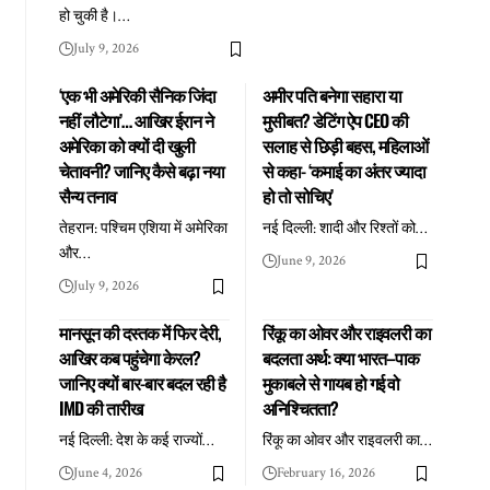
हो चुकी है।
…
July 9, 2026
‘एक भी अमेरिकी सैनिक जिंदा
अमीर पति बनेगा सहारा या
नहीं लौटेगा’… आखिर ईरान ने
मुसीबत? डेटिंग ऐप CEO की
अमेरिका को क्यों दी खुली
सलाह से छिड़ी बहस, महिलाओं
चेतावनी? जानिए कैसे बढ़ा नया
से कहा- ‘कमाई का अंतर ज्यादा
सैन्य तनाव
हो तो सोचिए’
तेहरान: पश्चिम एशिया में अमेरिका
नई दिल्ली: शादी और रिश्तों को
…
और
…
June 9, 2026
July 9, 2026
मानसून की दस्तक में फिर देरी,
रिंकू का ओवर और राइवलरी का
आखिर कब पहुंचेगा केरल?
बदलता अर्थ: क्या भारत–पाक
जानिए क्यों बार-बार बदल रही है
मुकाबले से गायब हो गई वो
IMD की तारीख
अनिश्चितता?
नई दिल्ली: देश के कई राज्यों
…
रिंकू का ओवर और राइवलरी का
…
June 4, 2026
February 16, 2026