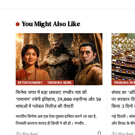
You Might Also Like
ENTERTAINMENT
TRENDING NEWS
TRENDING NE
सिनेमा जगत में बड़ा धमाका! रणबीर-यश की
संसद का ‘अं
‘रामायण’ रचेगी इतिहास, 59,000 स्क्रीन्स और 50
पर सरकार-विपक
भाषाओं में ग्लोबल रिलीज़ की तैयारी
किया 3 दिनों 
भारतीय सिनेमा अब एक ऐसा मुकाम हासिल करने जा रहा है,
नई दिल्ली। संस
जिसकी कल्पना शायद ही किसी ने की हो। रणबीर
…
और विपक्ष के बी
3 Min Read
3 Min Read