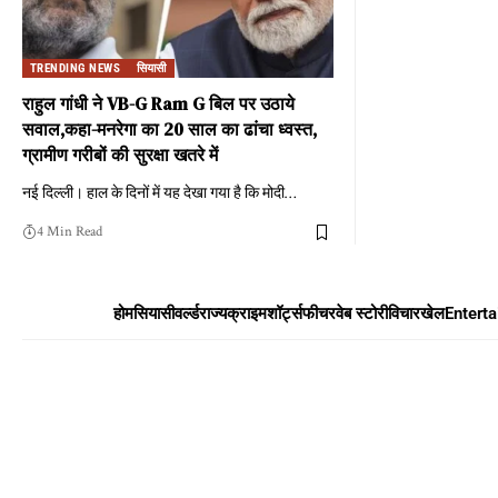
TRENDING NEWS
सियासी
राहुल गांधी ने VB-G Ram G बिल पर उठाये
सवाल,कहा-मनरेगा का 20 साल का ढांचा ध्वस्त,
ग्रामीण गरीबों की सुरक्षा खतरे में
नई दिल्ली। हाल के दिनों में यह देखा गया है कि मोदी
…
4 Min Read
होम
सियासी
वर्ल्ड
राज्य
क्राइम
शॉर्ट्स
फीचर
वेब स्टोरी
विचार
खेल
Entert