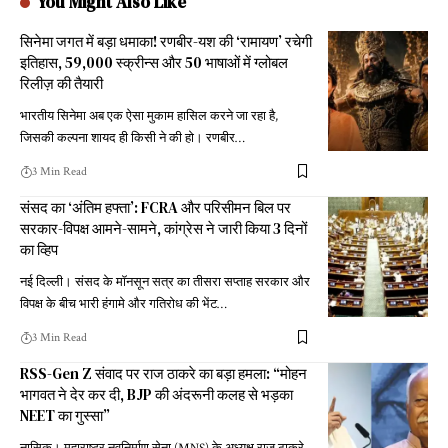
You Might Also Like
सिनेमा जगत में बड़ा धमाका! रणबीर-यश की ‘रामायण’ रचेगी
इतिहास, 59,000 स्क्रीन्स और 50 भाषाओं में ग्लोबल
रिलीज़ की तैयारी
भारतीय सिनेमा अब एक ऐसा मुकाम हासिल करने जा रहा है,
जिसकी कल्पना शायद ही किसी ने की हो। रणबीर
…
3 Min Read
संसद का ‘अंतिम हफ्ता’: FCRA और परिसीमन बिल पर
सरकार-विपक्ष आमने-सामने, कांग्रेस ने जारी किया 3 दिनों
का व्हिप
नई दिल्ली। संसद के मॉनसून सत्र का तीसरा सप्ताह सरकार और
विपक्ष के बीच भारी हंगामे और गतिरोध की भेंट
…
3 Min Read
RSS-Gen Z संवाद पर राज ठाकरे का बड़ा हमला: “मोहन
भागवत ने देर कर दी, BJP की अंदरूनी कलह से भड़का
NEET का गुस्सा”