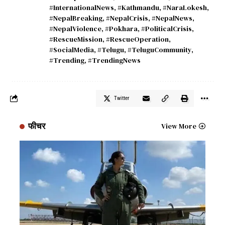
#InternationalNews
,
#Kathmandu
,
#NaraLokesh
,
#NepalBreaking
,
#NepalCrisis
,
#NepalNews
,
#NepalViolence
,
#Pokhara
,
#PoliticalCrisis
,
#RescueMission
,
#RescueOperation
,
#SocialMedia
,
#Telugu
,
#TeluguCommunity
,
#Trending
,
#TrendingNews
Twitter
फीचर
View More