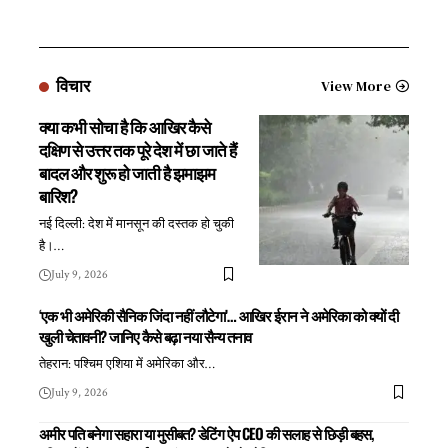
विचार
View More
क्या कभी सोचा है कि आखिर कैसे
दक्षिण से उत्तर तक पूरे देश में छा जाते हैं
बादल और शुरू हो जाती है झमाझम
बारिश?
नई दिल्ली: देश में मानसून की दस्तक हो चुकी
है।
…
July 9, 2026
‘एक भी अमेरिकी सैनिक जिंदा नहीं लौटेगा’… आखिर ईरान ने अमेरिका को क्यों दी
खुली चेतावनी? जानिए कैसे बढ़ा नया सैन्य तनाव
तेहरान: पश्चिम एशिया में अमेरिका और
…
July 9, 2026
अमीर पति बनेगा सहारा या मुसीबत? डेटिंग ऐप CEO की सलाह से छिड़ी बहस,