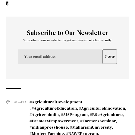
हैं.
Subscribe to Our Newsletter
Subscribe to our newsletter to get our newest articles instantly!
#AgriculturalDevelopment
TAGGED:
,
#AgricultureEducation
,
#AgricultureInnovation
,
#AgritechIndia
,
#AIAProgram
,
#BScAgriculture
,
#FarmersEmpowerment
,
#FarmersSeminar
,
#indianpresshouse
,
#MaharishiUniversity
,
#ModernFarming
,
#RAWEProgram
,