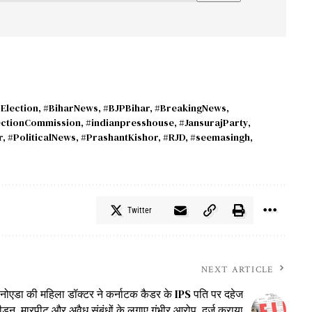
Election
,
#BiharNews
,
#BJPBihar
,
#BreakingNews
,
ectionCommission
,
#indianpresshouse
,
#JansurajParty
,
r
,
#PoliticalNews
,
#PrashantKishor
,
#RJD
,
#seemasingh
,
Twitter
NEXT ARTICLE
नोएडा की महिला डॉक्टर ने कर्नाटक कैडर के IPS पति पर दहेज
पीड़न, मारपीट और अवैध संबंधों के लगाए गंभीर आरोप, दर्ज कराया