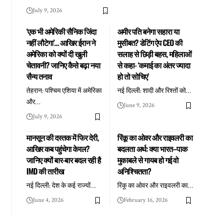
July 9, 2026
‘एक भी अमेरिकी सैनिक जिंदा
अमीर पति बनेगा सहारा या
नहीं लौटेगा’… आखिर ईरान ने
मुसीबत? डेटिंग ऐप CEO की
अमेरिका को क्यों दी खुली
सलाह से छिड़ी बहस, महिलाओं
चेतावनी? जानिए कैसे बढ़ा नया
से कहा- ‘कमाई का अंतर ज्यादा
सैन्य तनाव
हो तो सोचिए’
तेहरान: पश्चिम एशिया में अमेरिका
नई दिल्ली: शादी और रिश्तों को
…
और
…
June 9, 2026
July 9, 2026
मानसून की दस्तक में फिर देरी,
रिंकू का ओवर और राइवलरी का
आखिर कब पहुंचेगा केरल?
बदलता अर्थ: क्या भारत–पाक
जानिए क्यों बार-बार बदल रही है
मुकाबले से गायब हो गई वो
IMD की तारीख
अनिश्चितता?
नई दिल्ली: देश के कई राज्यों
…
रिंकू का ओवर और राइवलरी का
…
June 4, 2026
February 16, 2026