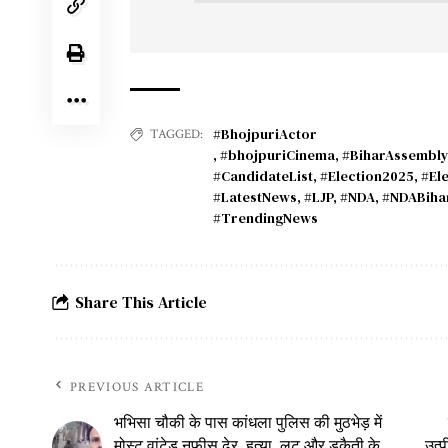
#BhojpuriActor
TAGGED:
,
#bhojpuriCinema
,
#BiharAssembly
#CandidateList
,
#Election2025
,
#El
#LatestNews
,
#LJP
,
#NDA
,
#NDABiha
#TrendingNews
Share This Article
PREVIOUS ARTICLE
भभिसा चौकी के पास कांधला पुलिस की मुठभेड़ में
मोस्ट वांटेड नफीस ढेर, हत्या, लूट और डकैती के
उत्