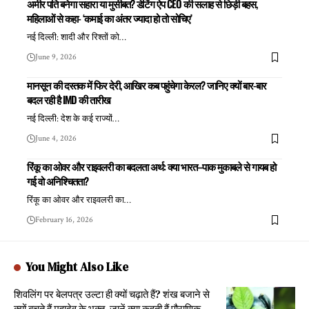
अमीर पति बनेगा सहारा या मुसीबत? डेटिंग ऐप CEO की सलाह से छिड़ी बहस,
महिलाओं से कहा- ‘कमाई का अंतर ज्यादा हो तो सोचिए’
नई दिल्ली: शादी और रिश्तों को
…
June 9, 2026
मानसून की दस्तक में फिर देरी, आखिर कब पहुंचेगा केरल? जानिए क्यों बार-बार
बदल रही है IMD की तारीख
नई दिल्ली: देश के कई राज्यों
…
June 4, 2026
रिंकू का ओवर और राइवलरी का बदलता अर्थ: क्या भारत–पाक मुकाबले से गायब हो
गई वो अनिश्चितता?
रिंकू का ओवर और राइवलरी का
…
February 16, 2026
You Might Also Like
शिवलिंग पर बेलपत्र उल्टा ही क्यों चढ़ाते हैं? शंख बजाने से
क्यों बचते हैं महादेव के भक्त, जानें क्या कहती हैं पौराणिक