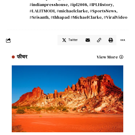
#indianpresshouse
,
#ipl2008
,
#IPLHistory
,
#LALITMODI
,
#michaelclarke
,
#SportsNews
,
#Srisanth
,
#thhapad #MichaelClarke
,
#ViralVideo
Twitter
फीचर
View More