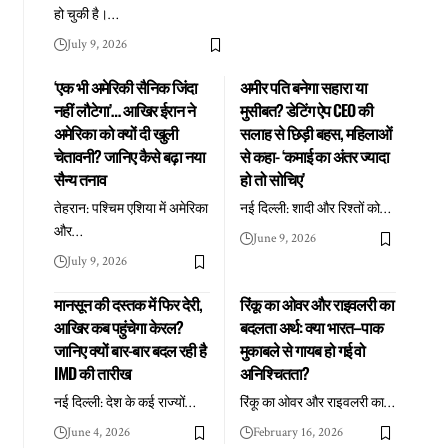
हो चुकी है।
…
July 9, 2026
‘एक भी अमेरिकी सैनिक जिंदा
अमीर पति बनेगा सहारा या
नहीं लौटेगा’… आखिर ईरान ने
मुसीबत? डेटिंग ऐप CEO की
अमेरिका को क्यों दी खुली
सलाह से छिड़ी बहस, महिलाओं
चेतावनी? जानिए कैसे बढ़ा नया
से कहा- ‘कमाई का अंतर ज्यादा
सैन्य तनाव
हो तो सोचिए’
तेहरान: पश्चिम एशिया में अमेरिका
नई दिल्ली: शादी और रिश्तों को
…
और
…
June 9, 2026
July 9, 2026
मानसून की दस्तक में फिर देरी,
रिंकू का ओवर और राइवलरी का
आखिर कब पहुंचेगा केरल?
बदलता अर्थ: क्या भारत–पाक
जानिए क्यों बार-बार बदल रही है
मुकाबले से गायब हो गई वो
IMD की तारीख
अनिश्चितता?
नई दिल्ली: देश के कई राज्यों
…
रिंकू का ओवर और राइवलरी का
…
June 4, 2026
February 16, 2026