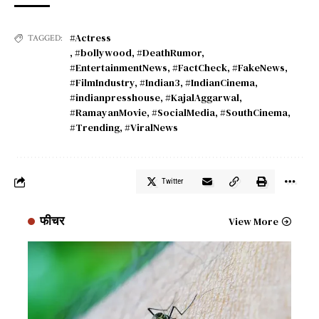
#Actress
TAGGED:
,
#bollywood
,
#DeathRumor
,
#EntertainmentNews
,
#FactCheck
,
#FakeNews
,
#FilmIndustry
,
#Indian3
,
#IndianCinema
,
#indianpresshouse
,
#KajalAggarwal
,
#RamayanMovie
,
#SocialMedia
,
#SouthCinema
,
#Trending
,
#ViralNews
Twitter
फीचर
View More