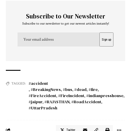
Subscribe to Our Newsletter
Subscribe to our newsletter to get our newest articles instantly!
#accident
TAGGED:
,
#BreakingNews
,
#bus
,
#dead
,
#fire
,
#FireAccident
,
#FireIncident
,
#indianpresshouse
,
#jaipur
,
#RAJASTHAN
,
#RoadAccident
,
#UttarPradesh
Twitter