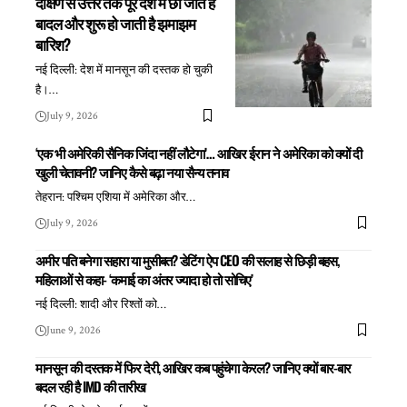
दक्षिण से उत्तर तक पूरे देश में छा जाते हैं
बादल और शुरू हो जाती है झमाझम
बारिश?
नई दिल्ली: देश में मानसून की दस्तक हो चुकी
है।
…
July 9, 2026
‘एक भी अमेरिकी सैनिक जिंदा नहीं लौटेगा’… आखिर ईरान ने अमेरिका को क्यों दी
खुली चेतावनी? जानिए कैसे बढ़ा नया सैन्य तनाव
तेहरान: पश्चिम एशिया में अमेरिका और
…
July 9, 2026
अमीर पति बनेगा सहारा या मुसीबत? डेटिंग ऐप CEO की सलाह से छिड़ी बहस,
महिलाओं से कहा- ‘कमाई का अंतर ज्यादा हो तो सोचिए’
नई दिल्ली: शादी और रिश्तों को
…
June 9, 2026
मानसून की दस्तक में फिर देरी, आखिर कब पहुंचेगा केरल? जानिए क्यों बार-बार
बदल रही है IMD की तारीख