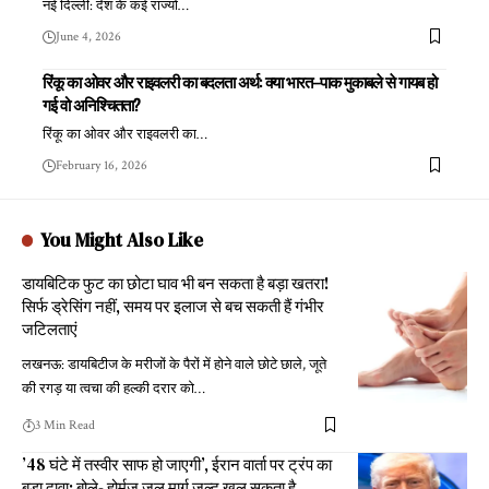
नई दिल्ली: देश के कई राज्यों
…
June 4, 2026
रिंकू का ओवर और राइवलरी का बदलता अर्थ: क्या भारत–पाक मुकाबले से गायब हो
गई वो अनिश्चितता?
रिंकू का ओवर और राइवलरी का
…
February 16, 2026
You Might Also Like
डायबिटिक फुट का छोटा घाव भी बन सकता है बड़ा खतरा!
सिर्फ ड्रेसिंग नहीं, समय पर इलाज से बच सकती हैं गंभीर
जटिलताएं
लखनऊ: डायबिटीज के मरीजों के पैरों में होने वाले छोटे छाले, जूते
की रगड़ या त्वचा की हल्की दरार को
…
3 Min Read
’48 घंटे में तस्वीर साफ हो जाएगी’, ईरान वार्ता पर ट्रंप का
बड़ा दावा; बोले- होर्मुज जल मार्ग जल्द खुल सकता है