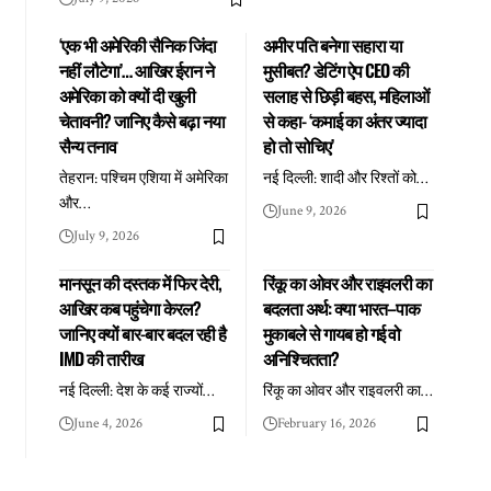
‘एक भी अमेरिकी सैनिक जिंदा
अमीर पति बनेगा सहारा या
नहीं लौटेगा’… आखिर ईरान ने
मुसीबत? डेटिंग ऐप CEO की
अमेरिका को क्यों दी खुली
सलाह से छिड़ी बहस, महिलाओं
चेतावनी? जानिए कैसे बढ़ा नया
से कहा- ‘कमाई का अंतर ज्यादा
सैन्य तनाव
हो तो सोचिए’
तेहरान: पश्चिम एशिया में अमेरिका
नई दिल्ली: शादी और रिश्तों को
…
और
…
June 9, 2026
July 9, 2026
मानसून की दस्तक में फिर देरी,
रिंकू का ओवर और राइवलरी का
आखिर कब पहुंचेगा केरल?
बदलता अर्थ: क्या भारत–पाक
जानिए क्यों बार-बार बदल रही है
मुकाबले से गायब हो गई वो
IMD की तारीख
अनिश्चितता?
नई दिल्ली: देश के कई राज्यों
…
रिंकू का ओवर और राइवलरी का
…
June 4, 2026
February 16, 2026