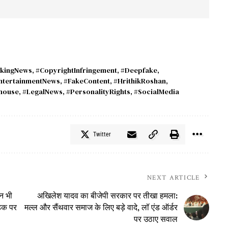
kingNews
,
#CopyrightInfringement
,
#Deepfake
,
ntertainmentNews
,
#FakeContent
,
#HrithikRoshan
,
house
,
#LegalNews
,
#PersonalityRights
,
#SocialMedia
Twitter
NEXT ARTICLE
िन भी
अखिलेश यादव का बीजेपी सरकार पर तीखा हमला:
ड़क पर
मल्ल और सैंथवार समाज के लिए बड़े वादे, लॉ एंड ऑर्डर
पर उठाए सवाल