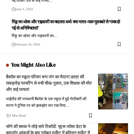
नई दिल्ली: देश के कई राज्यों
…
June 4, 2026
रिंकू का ओवर और राइवलरी का बदलता अर्थ: क्या भारत–पाक मुकाबले से गायब हो
गई वो अनिश्चितता?
रिंकू का ओवर और राइवलरी का
…
February 16, 2026
You Might Also Like
बैंकॉक का स्कूल परिसर बना जंग का मैदान! छात्र की
ताबड़तोड़ फायरिंग से मची चीख-पुकार, एक शिक्षक की मौत
और कई घायल!
थाईलैंड की राजधानी बैंकॉक के एक स्कूल में हुई गोलीबारी की
घटना ने दुनिया भर को झकझोर कर रख दिया
…
3 Min Read
सोने की चमक ने तोड़े सारे रिकॉर्ड! यूएस जॉब्स डेटा के
कमजोर आंकड़ों के बाद ग्लोबल मार्केट में बुलियन मार्केट में