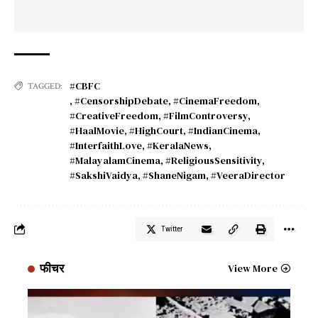
#CBFC
TAGGED:
,
#CensorshipDebate
,
#CinemaFreedom
,
#CreativeFreedom
,
#FilmControversy
,
#HaalMovie
,
#HighCourt
,
#IndianCinema
,
#InterfaithLove
,
#KeralaNews
,
#MalayalamCinema
,
#ReligiousSensitivity
,
#SakshiVaidya
,
#ShaneNigam
,
#VeeraDirector
Twitter
फीचर
View More