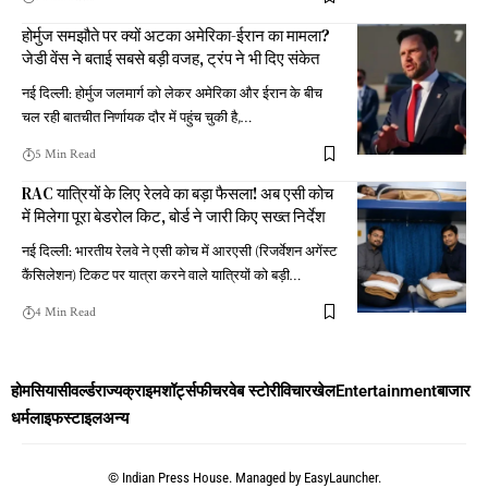
होर्मुज समझौते पर क्यों अटका अमेरिका-ईरान का मामला?
जेडी वेंस ने बताई सबसे बड़ी वजह, ट्रंप ने भी दिए संकेत
नई दिल्ली: होर्मुज जलमार्ग को लेकर अमेरिका और ईरान के बीच
चल रही बातचीत निर्णायक दौर में पहुंच चुकी है,
…
5 Min Read
RAC यात्रियों के लिए रेलवे का बड़ा फैसला! अब एसी कोच
में मिलेगा पूरा बेडरोल किट, बोर्ड ने जारी किए सख्त निर्देश
नई दिल्ली: भारतीय रेलवे ने एसी कोच में आरएसी (रिजर्वेशन अगेंस्ट
कैंसिलेशन) टिकट पर यात्रा करने वाले यात्रियों को बड़ी
…
4 Min Read
होम
सियासी
वर्ल्ड
राज्य
क्राइम
शॉर्ट्स
फीचर
वेब स्टोरी
विचार
खेल
Entertainment
बाजार
धर्म
लाइफस्टाइल
अन्य
©
Indian Press House. Managed by
EasyLauncher.